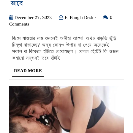
শরীরচর্চা
ভাবে
বা
December
Ei
December 27, 2022
ডায়েট
Ei Bangla Desk -
0
27,
Bangla
Comments
ছাড়া
2022
Desk
ভুঁড়ি
-
জিমে যাওয়ার নাম শুনলেই অনীহা আসে! অথচ বাড়তি ভুঁড়ি
কমবে?
চিন্তা বাড়াচ্ছে? অন্য কোনও উপায় না পেয়ে অনেকেই
কী
সকাল বা বিকেলে হাঁটতে বেরোচ্ছেন। কেবল হেঁটেই কি ওজন
কমানো সম্ভব? তবে হাঁটাই
ভাবে
READ
READ MORE
MORE