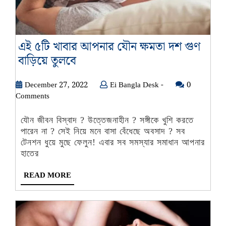
এই ৫টি খাবার আপনার যৌন ক্ষমতা দশ গুণ
এই
বাড়িয়ে তুলবে
৫টি
December
Ei
December 27, 2022
খাবার
Ei Bangla Desk -
0
27,
Bangla
Comments
আপনার
2022
Desk
যৌন
-
যৌন জীবন বিস্বাদ ? উত্তেজনাহীন ? সঙ্গীকে খুশি করতে
ক্ষমতা
পারেন না ? সেই নিয়ে মনে বাসা বেঁধেছে অবসাদ ? সব
দশ
টেনশন ধুয়ে মুছে ফেলুন! এবার সব সমস্যার সমাধান আপনার
হাতের
গুণ
বাড়িয়ে
READ
READ MORE
তুলবে
MORE