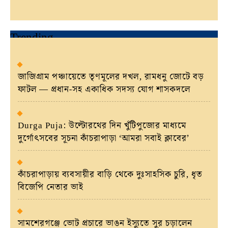
Trending
জাজিগ্রাম পঞ্চায়েতে তৃণমূলের দখল, রামধনু জোটে বড়
ফাটল — প্রধান-সহ একাধিক সদস্য যোগ শাসকদলে
Durga Puja: উল্টোরথের দিন খুঁটিপুজোর মাধ্যমে
দুর্গোৎসবের সূচনা কাঁচরাপাড়া ‘আমরা সবাই ক্লাবের’
কাঁচরাপাড়ায় ব্যবসায়ীর বাড়ি থেকে দুঃসাহসিক চুরি, ধৃত
বিজেপি নেতার ভাই
সামশেরগঞ্জে ভোট প্রচারে ভাঙন ইস্যুতে সুর চড়ালেন