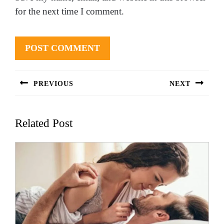
for the next time I comment.
Post
PREVIOUS
NEXT
navigation
Previous
Next
post:
post:
Related Post