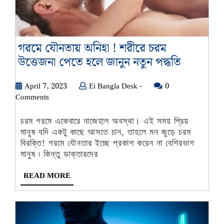
গরমে যৌনতায় অনিহা ! শরীরে চরম
গরমে
উত্তেজনা পেতে হলে জানুন নতুন পদ্ধতি
যৌনতায়
April
Ei
April 7, 2023
Ei Bangla Desk -
0
অনিহা
7,
Bangla
Comments
!
2023
Desk
শরীরে
-
চরম গরমে একেবারে নাজেহাল অবস্থা। এই সময় প্রিয়
চরম
মানুষ যদি একটু কাছে আসতে চান, তাহলে মন জুড়ে চরম
উত্তেজনা
বিরক্তি! গরমে যৌনতার ইচ্ছে প্রকাশ করেন না বেশিরভাগ
মানুষ ৷ কিন্তু ডাক্তারদের
পেতে
হলে
READ
READ MORE
জানুন
MORE
নতুন
পদ্ধতি