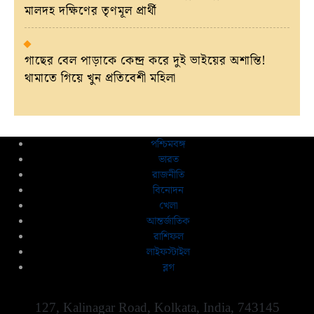
মালদহ দক্ষিণের তৃণমূল প্রার্থী
গাছের বেল পাড়াকে কেন্দ্র করে দুই ভাইয়ের অশান্তি!
থামাতে গিয়ে খুন প্রতিবেশী মহিলা
পশ্চিমবঙ্গ
ভারত
রাজনীতি
বিনোদন
খেলা
আন্তর্জাতিক
রাশিফল
লাইফস্টাইল
ব্লগ
127, Kalinagar Road, Kolkata, India, 743145