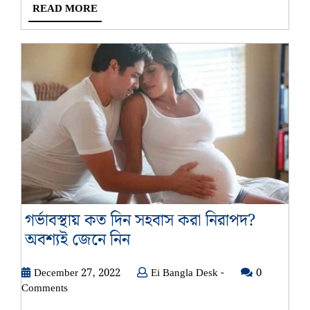
গুলি
READ
READ MORE
খান
MORE
গর্ভাবস্থায় কত দিন সহবাস করা নিরাপদ?
গর্ভাবস্থায়
অবশ্যই জেনে নিন
কত
December
Ei
December 27, 2022
দিন
Ei Bangla Desk -
0
27,
Bangla
Comments
সহবাস
2022
Desk