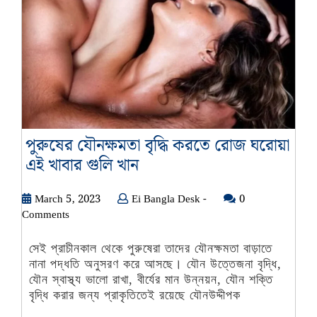
পুরুষের যৌনক্ষমতা বৃদ্ধি করতে রোজ ঘরোয়া
পুরুষের
এই খাবার গুলি খান
যৌনক্ষমতা
March
Ei
March 5, 2023
Ei Bangla Desk -
বৃদ্ধি
0
5,
Bangla
Comments
করতে
2023
Desk
রোজ
-
সেই প্রাচীনকাল থেকে পুরুষেরা তাদের যৌনক্ষমতা বাড়াতে
ঘরোয়া
নানা পদ্ধতি অনুসরণ করে আসছে। যৌন উত্তেজনা বৃদ্ধি,
এই
যৌন স্বাস্থ্য ভালো রাখা, বীর্যের মান উন্নয়ন, যৌন শক্তি
বৃদ্ধি করার জন্য প্রাকৃতিতেই রয়েছে যৌনউদ্দীপক
খাবার