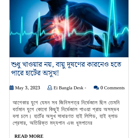
শুধু খাওয়ার নয়, বায়ু দূষণের কারনেও হতে
শুধু
পারে হার্টের অসুখ!
খাওয়ার
May
Ei
May 3, 2023
Ei Bangla Desk -
নয়,
0 Comments
3,
Bangla
বায়ু
2023
Desk
আগেকার যুগে যেমন সব জিনিসপত্র নির্ভেজাল ছিল তেমনি
দূষণের
-
বর্তমান যুগে কোনো কিছুই নির্ভেজাল পাওয়া প্রায় অসম্ভব
কারনেও
বলা চলে। হার্টের অসুখ সাধারণত হাই লিপিড, হাই ব্লাড
হতে
প্রেসার, অতিরিক্ত মদ্যপান এবং ধূমপানের
পারে
READ
READ MORE