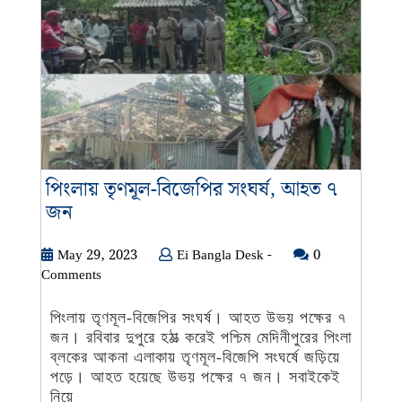
পিংলায় তৃণমূল-বিজেপির সংঘর্ষ, আহত ৭
পিংলায়
জন
তৃণমূল-
বিজেপির
May
Ei
May 29, 2023
Ei Bangla Desk -
0
29,
Bangla
Comments
সংঘর্ষ,
2023
Desk
আহত
-
পিংলায় তৃণমূল-বিজেপির সংঘর্ষ। আহত উভয় পক্ষের ৭
৭
জন। রবিবার দুপুরে হঠাত্‍ করেই পশ্চিম মেদিনীপুরের পিংলা
জন
ব্লকের আকনা এলাকায় তৃণমূল-বিজেপি সংঘর্ষে জড়িয়ে
পড়ে। আহত হয়েছে উভয় পক্ষের ৭ জন। সবাইকেই
নিয়ে