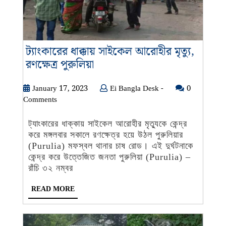
ট্যাংকারের ধাক্কায় সাইকেল আরোহীর মৃত্যু,
ট্যাংকারের
রণক্ষেত্র পুরুলিয়া
ধাক্কায়
সাইকেল
January
Ei
January 17, 2023
Ei Bangla Desk -
0
17,
Bangla
Comments
আরোহীর
2023
Desk
মৃত্যু,
-
ট্যাংকারের ধাক্কায় সাইকেল আরোহীর মৃত্যুকে কেন্দ্র
রণক্ষেত্র
করে মঙ্গলবার সকালে রণক্ষেত্র হয়ে উঠল পুরুলিয়ার
পুরুলিয়া
(Purulia) মফস্বল থানার চাষ রোড। এই দুর্ঘটনাকে
কেন্দ্র করে উত্তেজিত জনতা পুরুলিয়া (Purulia) –
রাঁচি ৩২ নম্বর
READ
READ MORE
MORE