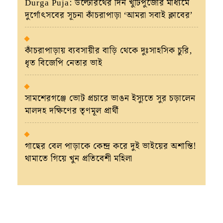
Durga Puja: উল্টোরথের দিন খুঁটিপুজোর মাধ্যমে
দুর্গোৎসবের সূচনা কাঁচরাপাড়া ‘আমরা সবাই ক্লাবের’
কাঁচরাপাড়ায় ব্যবসায়ীর বাড়ি থেকে দুঃসাহসিক চুরি,
ধৃত বিজেপি নেতার ভাই
সামশেরগঞ্জে ভোট প্রচারে ভাঙন ইস্যুতে সুর চড়ালেন
মালদহ দক্ষিণের তৃণমূল প্রার্থী
গাছের বেল পাড়াকে কেন্দ্র করে দুই ভাইয়ের অশান্তি!
থামাতে গিয়ে খুন প্রতিবেশী মহিলা