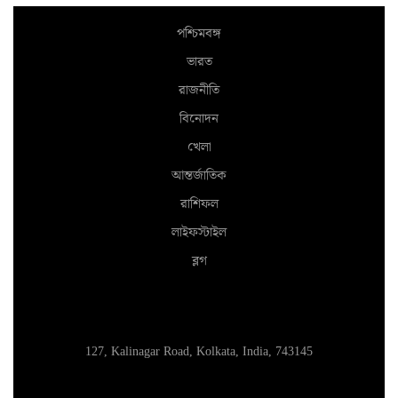
পশ্চিমবঙ্গ
ভারত
রাজনীতি
বিনোদন
খেলা
আন্তর্জাতিক
রাশিফল
লাইফস্টাইল
ব্লগ
127, Kalinagar Road, Kolkata, India, 743145