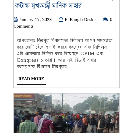
কংগ্রেসে
কটাক্ষ মুখ্যমন্ত্রী মানিক সাহার
ছেড়ে
সিপিএমের
January
Ei
January 17, 2023
Ei Bangla Desk -
0
17,
Bangla
Comments
সদস্য
2023
Desk
পদ
-
আগরতলাঃ ত্রিপুরা বিধানসভা নির্বাচনে আসন সমঝোতা
নিন,
করে জোট বেঁধে লড়াই করবে কংগ্রেস এবং সিপিএম।
কটাক্ষ
এটা একেবারে নিশ্চিত করে দিয়েছেন CPIM এবং
মুখ্যমন্ত্রী
Congress নেতারা। আর এই নিয়েই এবার
মানিক
কংগ্রেসকে বিঁধলেন ত্রিপুরার
সাহার
READ
READ MORE
MORE