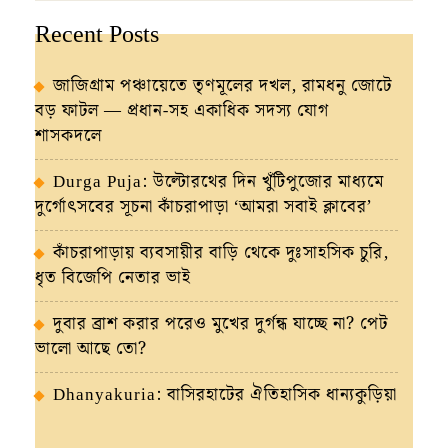
Recent Posts
জাজিগ্রাম পঞ্চায়েতে তৃণমূলের দখল, রামধনু জোটে
বড় ফাটল — প্রধান-সহ একাধিক সদস্য যোগ
শাসকদলে
Durga Puja: উল্টোরথের দিন খুঁটিপুজোর মাধ্যমে
দুর্গোৎসবের সূচনা কাঁচরাপাড়া ‘আমরা সবাই ক্লাবের’
কাঁচরাপাড়ায় ব্যবসায়ীর বাড়ি থেকে দুঃসাহসিক চুরি,
ধৃত বিজেপি নেতার ভাই
দুবার ব্রাশ করার পরেও মুখের দুর্গন্ধ যাচ্ছে না? পেট
ভালো আছে তো?
Dhanyakuria: বাসিরহাটের ঐতিহাসিক ধান্যকুড়িয়া