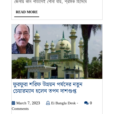
বিধিয়ক,
জেলায় কান পাতলেই শোনা যায়, শ্রমিক হিসেবে
কেমন
READ
READ MORE
ছিল
MORE
জাকিরের
সফর
?
ফুরফুরা শরিফ উন্নয়ন পর্ষদের নতুন
ফুরফুরা
চেয়ারম্যান হলেন তপন দাশগুপ্ত
শরিফ
উন্নয়ন
March
Ei
March 7, 2023
Ei Bangla Desk -
0
7,
Bangla
Comments
পর্ষদের