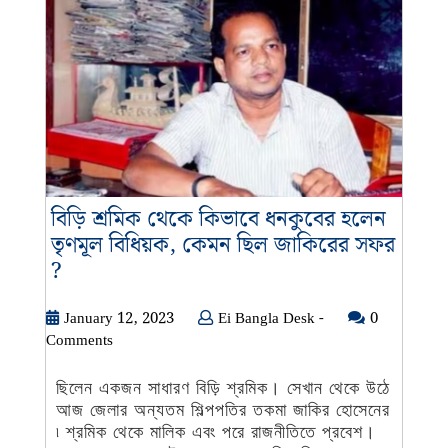
বিড়ি শ্রমিক থেকে কিভাবে ধনকুবের হলেন
তৃণমূল বিধিয়ক, কেমন ছিল জাকিরের সফর
বিড়ি
?
শ্রমিক
থেকে
January
Ei
January 12, 2023
Ei Bangla Desk -
0
12,
Bangla
Comments
কিভাবে
2023
Desk
ধনকুবের
-
ছিলেন একজন সাধারণ বিড়ি শ্রমিক। সেখান থেকে উঠে
হলেন
আজ জেলার অন্যতম শিল্পপতির তকমা জাকির হোসেনের
তৃণমূল
৷ শ্রমিক থেকে মালিক এবং পরে রাজনীতিতে প্রবেশ।