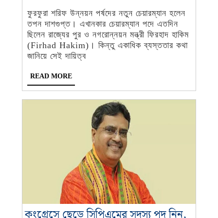
2023
Desk
নতুন
-
ফুরফুরা শরিফ উন্নয়ন পর্ষদের নতুন চেয়ারম্যান হলেন
চেয়ারম্যান
তপন দাশগুপ্ত। এখানকার চেয়ারম্যান পদে এতদিন
হলেন
ছিলেন রাজ্যের পুর ও নগরোন্নয়ন মন্ত্রী ফিরহাদ হাকিম
তপন
(Firhad Hakim)। কিন্তু একাধিক ব্যস্ততার কথা
দাশগুপ্ত
জানিয়ে সেই দায়িত্ব
READ
READ MORE
MORE
কংগ্রেসে ছেড়ে সিপিএমের সদস্য পদ নিন,