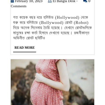
রোবট
February
Ei
February 10, 2023
Ei Bangla Desk -
0
10,
Bangla
Comments
২৯
2023
Desk
জন
-
গত কয়েক বছর ধরে হলিউড (Hollywood) থেকে
বিজ্ঞানীর
শুরু করে বলিউডে (Bollywood) রোবট (Robot)
প্রাণ
নিয়ে অনেক সিনেমায় তৈরি হয়েছে। যেখানে রোবটগুলিকে
কেড়ে
মানুষের রক্ষা কর্তা হিসাবে দেখানো হয়েছে। রজনীকান্ত
নিয়েছিল!
অভিনীত রোবট ছবিটিও
ভেঙে
READ
READ MORE
ফেলার
MORE
পরও
নিজে
নিজে
হচ্ছিলো
রিপেয়ার