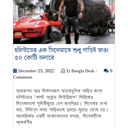
হলিউডের এক সিনেমাতে শুধু গাড়িই ভাঙা
হলিউডের
৫০ কোটি ডলারে
এক
সিনেমাতে
December
Ei
December 23, 2022
Ei Bangla Desk -
0
23,
Bangla
Comments
শুধু
2022
Desk
গাড়িই
-
অ্যাকশন আর বিলাসবহুল অত্যাধুনিক গাড়ির জন্য
ভাঙা
হলিউডের ’ফাস্ট অ্যান্ড ফিউরিয়াস’ সিরিজের
৫০
সিনেমাগুলো পৃথিবীজুড়ে বেশ জনপ্রিয়। সিনেমায় দেখা
কোটি
যায়, বিভিন্ন সময় গাড়িগুলো দুমড়ে-মুচড়ে ফেলা হয়।
ডলারে
আমেরিকার একটি সংবাদমাধ্যম বলছে, সিনেমাটিকে
আকর্ষণীয়