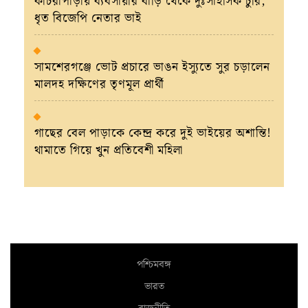
কাঁচরাপাড়ায় ব্যবসায়ীর বাড়ি থেকে দুঃসাহসিক চুরি,
ধৃত বিজেপি নেতার ভাই
সামশেরগঞ্জে ভোট প্রচারে ভাঙন ইস্যুতে সুর চড়ালেন
মালদহ দক্ষিণের তৃণমূল প্রার্থী
গাছের বেল পাড়াকে কেন্দ্র করে দুই ভাইয়ের অশান্তি!
থামাতে গিয়ে খুন প্রতিবেশী মহিলা
পশ্চিমবঙ্গ
ভারত