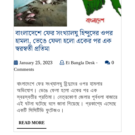
বাংলাদেশে ফের সংখ্যালঘু হিন্দুদের ওপর
হামলা, ভেঙে ফেলা হলো একের পর এক
বাংলাদেশে
স্বরস্বতী প্রতিমা
ফের
সংখ্যালঘু
January
Ei
January 25, 2023
Ei Bangla Desk -
0
25,
Bangla
Comments
হিন্দুদের
2023
Desk
ওপর
-
বাংলাদেশে ফের সংখ্যালঘু হিন্দুদের ওপর হামলার
হামলা,
অভিযোগ। ভেঙে ফেলা হলো একের পর এক
ভেঙে
স্বরস্বতীর প্রতিমা। নেত্রকোণা জেলার পূর্বধলা বাজারে
ফেলা
এই ঘটনা ঘটেছে বলে জানা গিয়েছে। প্রকাশ্যে এসেছে
হলো
একটি সিসিটিভি ফুটেজও।
একের
READ
READ MORE
পর
MORE
এক