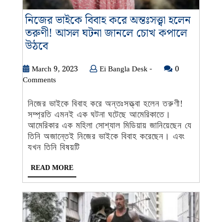
নিজের ভাইকে বিবাহ করে অন্তঃসত্ত্বা হলেন
তরুণী! আসল ঘটনা জানলে চোখ কপালে
নিজের
উঠবে
ভাইকে
বিবাহ
March
Ei
March 9, 2023
Ei Bangla Desk -
0
9,
Bangla
Comments
করে
2023
Desk
অন্তঃসত্ত্বা
-
নিজের ভাইকে বিবাহ করে অন্তঃসত্ত্বা হলেন তরুণী!
হলেন
সম্প্রতি এমনই এক ঘটনা ঘটেছে আমেরিকাতে।
তরুণী!
আমেরিকার এক মহিলা সোশ্যাল মিডিয়ায় জানিয়েছেন যে
আসল
তিনি অজান্তেই নিজের ভাইকে বিবাহ করেছেন। এবং
ঘটনা
যখন তিনি বিষয়টি
জানলে
READ
READ MORE
চোখ
MORE
কপালে
উঠবে