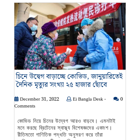
স্বরস্বতী
প্রতিমা
চিনে উদ্বেগ বাড়াচ্ছে কোভিড, জানুয়ারিতেই
চিনে
দৈনিক মৃত্যুর সংখ্যা ২৫ হাজার ছোঁবে
উদ্বেগ
বাড়াচ্ছে
December
Ei
December 31, 2022
Ei Bangla Desk -
0
31,
Bangla
Comments
কোভিড,
2022
Desk
জানুয়ারিতেই
-
কোভিড নিয়ে চিনের উদ্বেগ আরও বাড়বে। এমনটাই
দৈনিক
মনে করছে ব্রিটেনের স্বাস্থ্য বিশেষজ্ঞদের একাংশ।
মৃত্যুর
রীতিমতো গাণিতিক পদ্ধতি অনুসরণ করে তাঁরা