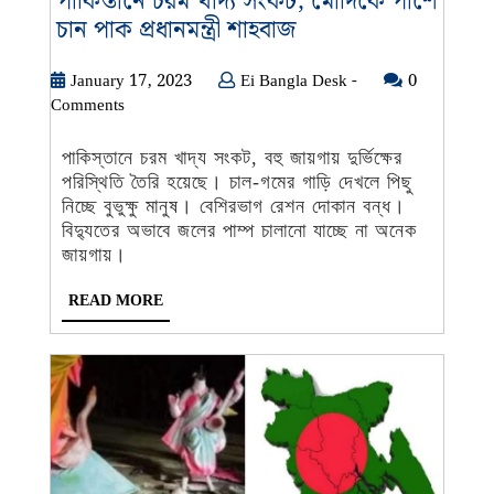
পাকিস্তানে চরম খাদ্য সংকট, মোদিকে পাশে
পাকিস্তানে
চান পাক প্রধানমন্ত্রী শাহবাজ
চরম
খাদ্য
January
Ei
January 17, 2023
Ei Bangla Desk -
0
17,
Bangla
Comments
সংকট,
2023
Desk
মোদিকে
-
পাকিস্তানে চরম খাদ্য সংকট, বহু জায়গায় দুর্ভিক্ষের
পাশে
পরিস্থিতি তৈরি হয়েছে। চাল-গমের গাড়ি দেখলে পিছু
চান
নিচ্ছে বুভুক্ষু মানুষ। বেশিরভাগ রেশন দোকান বন্ধ।
পাক
বিদ্যুতের অভাবে জলের পাম্প চালানো যাচ্ছে না অনেক
প্রধানমন্ত্রী
জায়গায়।
শাহবাজ
READ
READ MORE
MORE