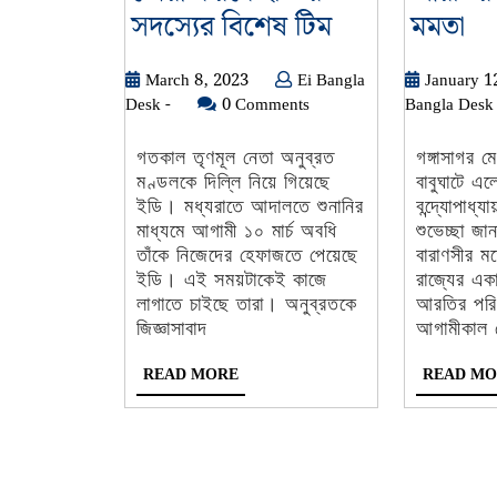
দিল্লিতে
আগ
সদস্যের বিশেষ টিম
মমতা
অনুব্রতকে
গঙ্
March
March 8, 2023
Ei Bangla
January 1
জেরা
আর
Ei
8,
Desk -
0 Comments
Bangla Desk 
করবে
প্রস
Bangla
2023
ইডি-
শুর
Desk
গতকাল তৃণমূল নেতা অনুব্রত
গঙ্গাসাগর ম
-
মণ্ডলকে দিল্লি নিয়ে গিয়েছে
বাবুঘাটে এলে
র
মম
ইডি। মধ্যরাতে আদালতে শুনানির
বন্দ্যোপাধ্য
৬
মাধ্যমে আগামী ১০ মার্চ অবধি
শুভেচ্ছা জ
সদস্যের
তাঁকে নিজেদের হেফাজতে পেয়েছে
বারাণসীর ম
ইডি। এই সময়টাকেই কাজে
রাজ্যের একা
বিশেষ
লাগাতে চাইছে তারা। অনুব্রতকে
আরতির পরিক
টিম
জিজ্ঞাসাবাদ
আগামীকাল থ
READ
READ MORE
READ MO
MORE