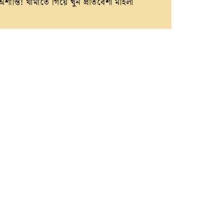
অশান্তি! থামাতে গিয়ে খুন প্রতিবেশী মহিলা