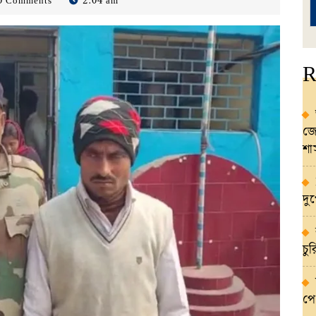
0 Comments
2:04 am
R
জো
শ
দু
চু
পে