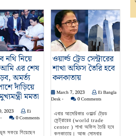
ব নথি নিয়ে
ওয়ার্ল্ড ট্রেড সেন্ট্রারের
 আমি এর শেষ
শাখা অফিস তৈরি হবে
ওয়ার্ল্ড
়ব, অমর্ত্য
কলকাতায়
ট্রেড
শে দাঁড়িয়ে
March
March 7, 2023
Ei Bangla
জমির
সেন্ট্রারের
খ্যমন্ত্রী মমতা
Ei
7,
Desk -
0 Comments
সব
শাখা
Bangla
2023
January
0, 2023
Ei
নথি
অফিস
Desk
এবার আমেরিকার ওয়ার্ল্ড ট্রেড
Ei
30,
-
0 Comments
-
সেন্ট্রারের (world trade
নিয়ে
তৈরি
Bangla
2023
center ) শাখা অফিস তৈরি হবে
এসেছি,
হবে
Desk
ভূম সফরে গিয়েছেন
কলকাতায়। আজ সোমবার