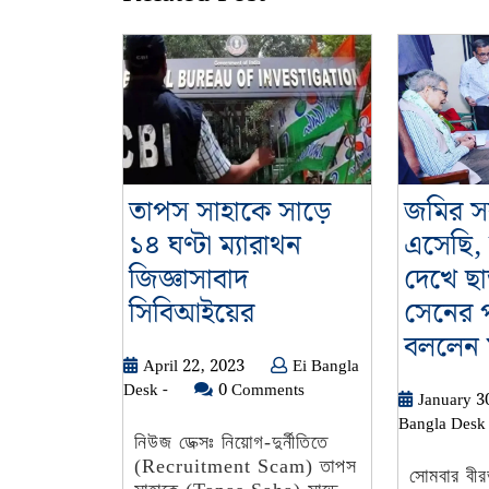
তাপস সাহাকে সাড়ে
জমির স
১৪ ঘণ্টা ম্যারাথন
এসেছি,
জিজ্ঞাসাবাদ
দেখে ছাড
তাপস
সিবিআইয়ের
সেনের পা
সাহাকে
বললেন মু
April
April 22, 2023
Ei Bangla
সাড়ে
Ei
22,
Desk -
0 Comments
January 3
১৪
Bangla
2023
Bangla Desk 
ঘণ্টা
Desk
নিউজ ডেক্সঃ নিয়োগ-দুর্নীতিতে
-
(Recruitment Scam) তাপস
ম্যারাথন
সোমবার বীর