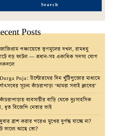
Search
ecent Posts
জাজিগ্রাম পঞ্চায়েতে তৃণমূলের দখল, রামধনু
টে বড় ফাটল — প্রধান-সহ একাধিক সদস্য যোগ
াসকদলে
Durga Puja: উল্টোরথের দিন খুঁটিপুজোর মাধ্যমে
র্গোৎসবের সূচনা কাঁচরাপাড়া ‘আমরা সবাই ক্লাবের’
কাঁচরাপাড়ায় ব্যবসায়ীর বাড়ি থেকে দুঃসাহসিক
রি, ধৃত বিজেপি নেতার ভাই
দুবার ব্রাশ করার পরেও মুখের দুর্গন্ধ যাচ্ছে না?
ট ভালো আছে তো?