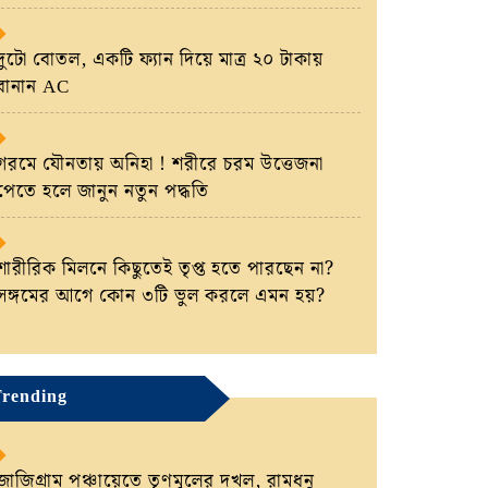
দুটো বোতল, একটি ফ্যান দিয়ে মাত্র ২০ টাকায়
বানান AC
গরমে যৌনতায় অনিহা ! শরীরে চরম উত্তেজনা
পেতে হলে জানুন নতুন পদ্ধতি
শারীরিক মিলনে কিছুতেই তৃপ্ত হতে পারছেন না?
সঙ্গমের আগে কোন ৩টি ভুল করলে এমন হয়?
rending
জাজিগ্রাম পঞ্চায়েতে তৃণমূলের দখল, রামধনু