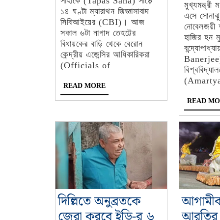
সাহাকে (Tapas Saha) সাড়ে
মুখ্যমন্ত্
জিজ্ঞাসাবাদ
১৪ ঘণ্টা ম্যারাথন জিজ্ঞাসাবাদ
এসে সোনাঝুড
সিবিআইয়ের
সিবিআইয়ের (CBI)। আজ
নোবেলজয়ী অর
সকাল ৬টা নাগাদ তেহট্টের
হাজির হন মু
বিধায়কের বাড়ি থেকে বেরোন
বন্দ্যোপাধ
কেন্দ্রীয় এজেন্সির আধিকারিকরা
Banerjee)
(Officials of
বিশ্ববিদ্যা
(Amarty
READ
READ MORE
MORE
READ MO
দিল্লিতে অনুব্রতকে
আগামীকা
জেরা করবে ইডি-র ৬
আরতির প্