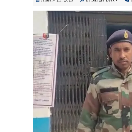
January
Ei
January 21, 2023
Ei Bangla Desk -
21,
Bangla
2023
Desk
-