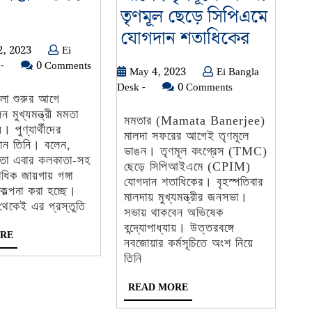
ামীকাল
তৃণমূল ছেড়ে সিপিএমে
গা
মমতার
যোগদান শতাধিকের
January
2, 2023
Ei
তির
মালদা
Ei
12,
-
0 Comments
May
May 4, 2023
Ei Bangla
্তুতি
সফরের
Bangla
2023
Ei
4,
Desk -
0 Comments
ু:
আগেই
Desk
েলা শুরুর আগে
Bangla
2023
-
ন মুখ্যমন্ত্রী মমতা
তা
তৃণমূলে
Desk
মমতার (Mamata Banerjee)
ায়। পুণ্যার্থীদের
-
মালদা সফরের আগেই তৃণমূলে
ভাঙন!
ানান তিনি। বলেন,
ভাঙন। তৃণমূল কংগ্রেস (TMC)
তৃণমূল
তো এবার কলকাতা-সহ
ছেড়ে সিপিআইএমে (CPIM)
ধিক জায়গায় গঙ্গা
ছেড়ে
যোগদান শতাধিকের। বৃহস্পতিবার
ল্পনা করা হচ্ছে।
মালদায় মুখ্যমন্ত্রীর জনসভা।
সিপিএমে
েকেই এর প্রস্তুতি
সভায় থাকবেন অভিষেক
যোগদান
বন্দ্যোপাধ্যায়। উত্তরবঙ্গে
READ
RE
নবজোয়ার কর্মসূচিতে অংশ নিয়ে
শতাধিকে
MORE
তিনি
READ
READ MORE
MORE