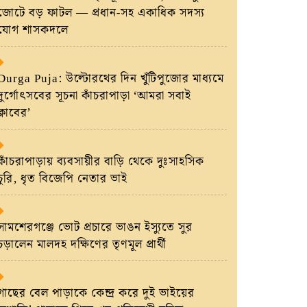
জোটে বড় ফাটল — প্রধান-সহ একাধিক সদস্য
যোগ শাসকদলে
Durga Puja: উল্টোরথের দিন খুঁটিপুজোর মাধ্যমে
দুর্গোৎসবের সূচনা কাঁচরাপাড়া ‘আমরা সবাই
ক্লাবের’
কাঁচরাপাড়ায় ব্যবসায়ীর বাড়ি থেকে দুঃসাহসিক
চুরি, ধৃত বিজেপি নেতার ভাই
সামশেরগঞ্জে ভোট প্রচারে ভাঙন ইস্যুতে সুর
চড়ালেন মালদহ দক্ষিণের তৃণমূল প্রার্থী
গাছের বেল পাড়াকে কেন্দ্র করে দুই ভাইয়ের