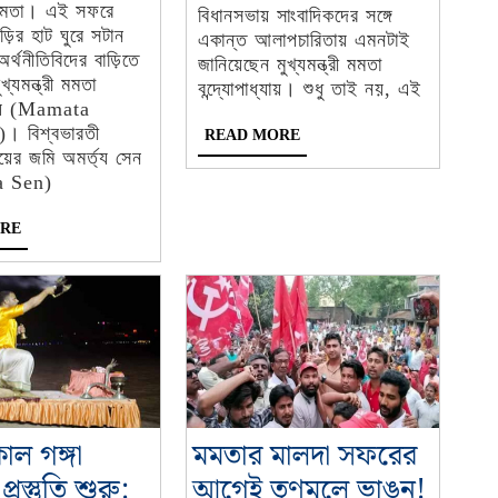
-
রী মমতা। এই সফরে
আমি
কলকাতায়
বিধানসভায় সাংবাদিকদের সঙ্গে
়ির হাট ঘুরে সটান
একান্ত আলাপচারিতায় এমনটাই
এর
্থনীতিবিদের বাড়িতে
জানিয়েছেন মুখ্যমন্ত্রী মমতা
শেষ
খ্যমন্ত্রী মমতা
বন্দ্যোপাধ্যায়। শুধু তাই নয়, এই
্যায় (Mamata
দেখে
। বিশ্বভারতী
READ
READ MORE
ছাড়ব,
MORE
লয়ের জমি অমর্ত্য সেন
a Sen)
অমর্ত্য
সেনের
READ
RE
MORE
পাশে
দাঁড়িয়ে
বললেন
মুখ্যমন্ত্রী
মমতা
ল গঙ্গা
মমতার মালদা সফরের
রস্তুতি শুরু:
আগেই তৃণমূলে ভাঙন!