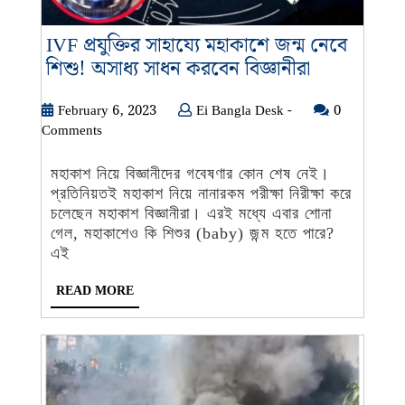
IVF প্রযুক্তির সাহায্যে মহাকাশে জন্ম নেবে
IVF
শিশু! অসাধ্য সাধন করবেন বিজ্ঞানীরা
প্রযুক্তির
সাহায্যে
February
Ei
February 6, 2023
Ei Bangla Desk -
0
6,
Bangla
Comments
মহাকাশে
2023
Desk
জন্ম
-
মহাকাশ নিয়ে বিজ্ঞানীদের গবেষণার কোন শেষ নেই।
নেবে
প্রতিনিয়তই মহাকাশ নিয়ে নানারকম পরীক্ষা নিরীক্ষা করে
শিশু!
চলেছেন মহাকাশ বিজ্ঞানীরা। এরই মধ্যে এবার শোনা
অসাধ্য
গেল, মহাকাশেও কি শিশুর (baby) জন্ম হতে পারে?
সাধন
এই
করবেন
READ
READ MORE
বিজ্ঞানীরা
MORE