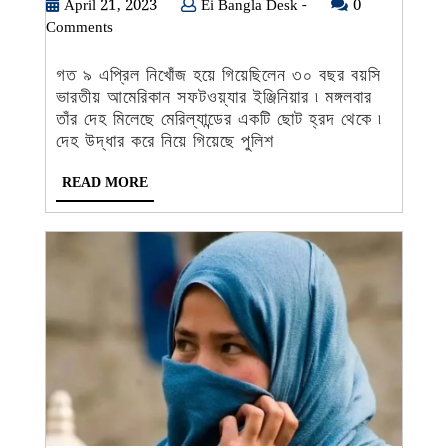
থেকে
April
Ei
April 21, 2023
Ei Bangla Desk -
0
21,
Bangla
Comments
উদ্ধার
2023
Desk
ভারতীয়
-
গত ৯ এপ্রিল নিখোঁজ হয়ে গিয়েছিলেন ৩০ বছর বয়সি
ইঞ্জিনিয়ারের
ভারতীয় আমেরিকান সফটওয়্যার ইঞ্জিনিয়ার ৷ মঙ্গলবার
দেহ
তাঁর দেহ মিলেছে মেরিল্যান্ডের একটি ছোট হ্রদ থেকে ৷
দেহ উদ্ধার করে নিয়ে গিয়েছে পুলিশ
READ
READ MORE
MORE