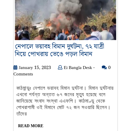
নেপালে ভয়াবহ বিমান দুর্ঘটনা, ৭২ যাত্রী
নেপালে
নিয়ে পোখরায় ভেঙে পড়ল বিমান
ভয়াবহ
বিমান
January
Ei
January 15, 2023
Ei Bangla Desk -
0
15,
Bangla
Comments
দুর্ঘটনা,
2023
Desk
৭২
-
কাঠমান্ডুঃ নেপালে ভয়াবহ বিমান দুর্ঘটনা। বিমান দুর্ঘটনায়
যাত্রী
এখনো পর্যন্ত অন্তত ৬৭ জনের মৃত্যু হয়েছে বলে
নিয়ে
জানিয়েছে সংবাদ সংস্থা এএফপি। কাঠমাণ্ডু থেকে
পোখরায়
পোখরাগামী ওই বিমানে মোট ৭২ জন সওয়ারি ছিলেন।
ভেঙে
তাঁদের
পড়ল
READ
READ MORE
বিমান