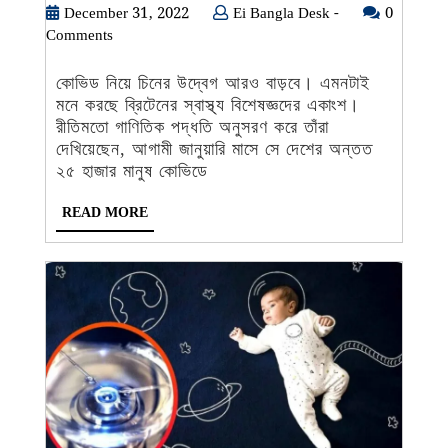
বাড়াচ্ছে
December
Ei
December 31, 2022
Ei Bangla Desk -
0
31,
Bangla
Comments
কোভিড,
2022
Desk
জানুয়ারিতেই
-
কোভিড নিয়ে চিনের উদ্বেগ আরও বাড়বে। এমনটাই
দৈনিক
মনে করছে ব্রিটেনের স্বাস্থ্য বিশেষজ্ঞদের একাংশ।
মৃত্যুর
রীতিমতো গাণিতিক পদ্ধতি অনুসরণ করে তাঁরা
সংখ্যা
দেখিয়েছেন, আগামী জানুয়ারি মাসে সে দেশের অন্তত
২৫
২৫ হাজার মানুষ কোভিডে
হাজার
READ
READ MORE
ছোঁবে
MORE