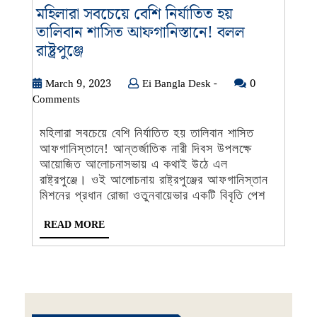
মহিলারা সবচেয়ে বেশি নির্যাতিত হয়
তালিবান শাসিত আফগানিস্তানে! বলল
মহিলারা
রাষ্ট্রপুঞ্জে
সবচেয়ে
বেশি
March
Ei
March 9, 2023
Ei Bangla Desk -
0
9,
Bangla
Comments
নির্যাতিত
2023
Desk
হয়
-
মহিলারা সবচেয়ে বেশি নির্যাতিত হয় তালিবান শাসিত
তালিবান
আফগানিস্তানে! আন্তর্জাতিক নারী দিবস উপলক্ষে
শাসিত
আয়োজিত আলোচনাসভায় এ কথাই উঠে এল
আফগানিস্তানে!
রাষ্ট্রপুঞ্জে। ওই আলোচনায় রাষ্ট্রপুঞ্জের আফগানিস্তান
বলল
মিশনের প্রধান রোজা ওতুনবায়েভার একটি বিবৃতি পেশ
রাষ্ট্রপুঞ্জে
READ
READ MORE
MORE