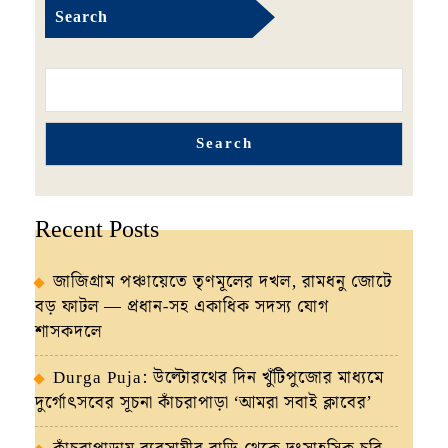
Search
Search
Recent Posts
জাজিগ্রাম পঞ্চায়েতে তৃণমূলের দখল, রামধনু জোটে
বড় ফাটল — প্রধান-সহ একাধিক সদস্য যোগ
শাসকদলে
Durga Puja: উল্টোরথের দিন খুঁটিপুজোর মাধ্যমে
দুর্গোৎসবের সূচনা কাঁচরাপাড়া ‘আমরা সবাই ক্লাবের’