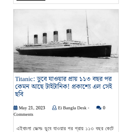
MORE
Titanic: ডুবে যাওয়ার প্রায় ১১৩ বছর পর
কেমন আছে টাইটানিক! প্রকাশ্যে এল সেই
Titanic:
ছবি
ডুবে
যাওয়ার
May
Ei
May 21, 2023
Ei Bangla Desk -
0
21,
Bangla
Comments
প্রায়
2023
Desk
১১৩
-
এইবাংলা ডেক্সঃ ডুবে যাওয়ার পর প্রায় ১১৩ বছর কেটে