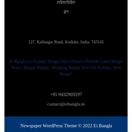
লাইফস্টাইল
ব্লগ
127, Kalinagar Road, Kolkata, India, 743145
Ei Bangla is a Populer Bengla News Portal is Provide Latest Bengla
News / Bengal Khabar / Breaking Bangla News On Kolkata, West
Bengal.
+91 9432903197
contact@eibangla.in
Newspaper WordPress Theme
© 2022 Ei Bangla