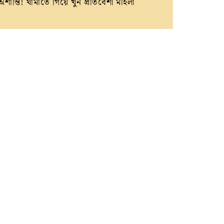
অশান্তি! থামাতে গিয়ে খুন প্রতিবেশী মহিলা