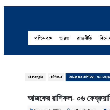
Skip
to
content
পশ্চিমবঙ্গ
ভারত
রাজনীতি
বিনো
Ei Bangla
রাশিফল
আজকের রাশিফল- ০৬ ফেব্রু
আজকের রাশিফল- ০৬ ফেব্রুয়া