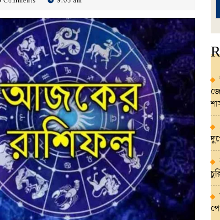
0 Comments
9:03 am
R
জো
শ
দু
চু
পে