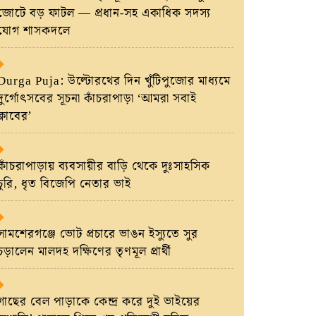
জোটে বড় ফাটল — প্রধান-সহ একাধিক সদস্য
যোগ শাসকদলে
Durga Puja: উল্টোরথের দিন খুঁটিপুজোর মাধ্যমে
দুর্গোৎসবের সূচনা কাঁচরাপাড়া ‘আমরা সবাই
ক্লাবের’
কাঁচরাপাড়ায় ব্যবসায়ীর বাড়ি থেকে দুঃসাহসিক
চুরি, ধৃত বিজেপি নেতার ভাই
সামশেরগঞ্জে ভোট প্রচারে ভাঙন ইস্যুতে সুর
চড়ালেন মালদহ দক্ষিণের তৃণমূল প্রার্থী
গাছের বেল পাড়াকে কেন্দ্র করে দুই ভাইয়ের