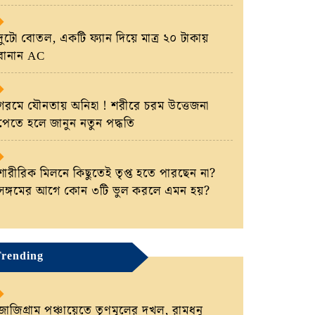
দুটো বোতল, একটি ফ্যান দিয়ে মাত্র ২০ টাকায়
বানান AC
গরমে যৌনতায় অনিহা ! শরীরে চরম উত্তেজনা
পেতে হলে জানুন নতুন পদ্ধতি
শারীরিক মিলনে কিছুতেই তৃপ্ত হতে পারছেন না?
সঙ্গমের আগে কোন ৩টি ভুল করলে এমন হয়?
rending
জাজিগ্রাম পঞ্চায়েতে তৃণমূলের দখল, রামধনু