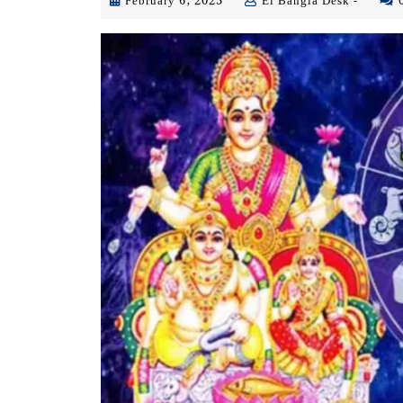
February
Ei
February 6, 2023
Ei Bangla Desk -
6,
Bangla
2023
Desk
-