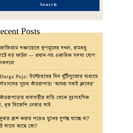
Search
ecent Posts
জাজিগ্রাম পঞ্চায়েতে তৃণমূলের দখল, রামধনু
টে বড় ফাটল — প্রধান-সহ একাধিক সদস্য যোগ
াসকদলে
Durga Puja: উল্টোরথের দিন খুঁটিপুজোর মাধ্যমে
র্গোৎসবের সূচনা কাঁচরাপাড়া ‘আমরা সবাই ক্লাবের’
কাঁচরাপাড়ায় ব্যবসায়ীর বাড়ি থেকে দুঃসাহসিক
রি, ধৃত বিজেপি নেতার ভাই
দুবার ব্রাশ করার পরেও মুখের দুর্গন্ধ যাচ্ছে না?
ট ভালো আছে তো?