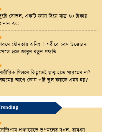
দুটো বোতল, একটি ফ্যান দিয়ে মাত্র ২০ টাকায়
বানান AC
গরমে যৌনতায় অনিহা ! শরীরে চরম উত্তেজনা
পেতে হলে জানুন নতুন পদ্ধতি
শারীরিক মিলনে কিছুতেই তৃপ্ত হতে পারছেন না?
সঙ্গমের আগে কোন ৩টি ভুল করলে এমন হয়?
rending
জাজিগ্রাম পঞ্চায়েতে তৃণমূলের দখল, রামধনু