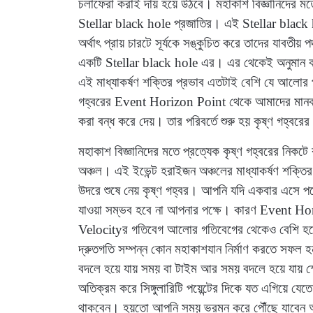
চলাফেরা করাই দায় হয়ে উঠবে। মহাকাশ বিজ্ঞানিদের মতে ম
Stellar black hole প্রজাতির। এই Stellar black hole
অর্থাৎ প্রায় চারটে সূর্যকে সঙ্কুচিত করে তাদের যাবতীয় প
একটি Stellar black hole এর। এর থেকেই অনুমান করা
এই মাধ্যাকর্ষণ শক্তির প্রভাব এতটাই বেশি যে আলোর 
গহ্বরের Event Horizon Point থেকে আমাদের মানব জগত
করা বন্ধ করে দেয়। তার পরিবর্তে শুরু হয় কৃষ্ণ গহ্বরে
মহাকাশ বিজ্ঞানিদের মতে প্রত্যেক কৃষ্ণ গহ্বরের ন
অঞ্চল। এই ইভেন্ট হরাইজন অঞ্চলের মাধ্যাকর্ষণ শক্তি
উদরে শুষে নেয় কৃষ্ণ গহ্বর। আপনি যদি একবার এস
যাওয়া সম্ভব হবে না আপনার পক্ষে। কারণ Event Hor
Velocityর গতিবেগ আলোর গতিবেগের থেকেও বেশি হতে 
দ্রুতগতি সম্পন্ন কোন মহাকাশযান নির্মাণ করতে সফল হ
বদলে হয়ে যায় সময় বা টাইম আর সময় বদলে হয়ে যায় স্পে
অতিক্রম করে সিঙ্গুলারিটি পয়েন্টের দিকে যত এগিয়ে য
থাকবেন। হয়তো আপনি সময় ভ্রমন করে পৌঁছে যাবেন আপ