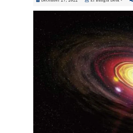
December
Ei
December 27, 2022
Ei Bangla Desk -
27,
Bang
2022
Desk
-