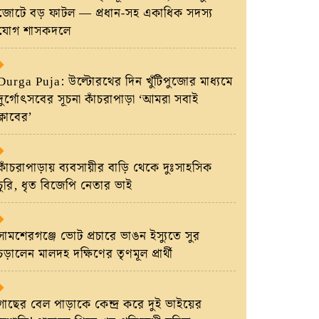
জোটে বড় ফাটল — প্রধান-সহ একাধিক সদস্য
যোগ শাসকদলে
Durga Puja: উল্টোরথের দিন খুঁটিপুজোর মাধ্যমে
দুর্গোৎসবের সূচনা কাঁচরাপাড়া ‘আমরা সবাই
ক্লাবের’
কাঁচরাপাড়ায় ব্যবসায়ীর বাড়ি থেকে দুঃসাহসিক
চুরি, ধৃত বিজেপি নেতার ভাই
সামশেরগঞ্জে ভোট প্রচারে ভাঙন ইস্যুতে সুর
চড়ালেন মালদহ দক্ষিণের তৃণমূল প্রার্থী
গাছের বেল পাড়াকে কেন্দ্র করে দুই ভাইয়ের