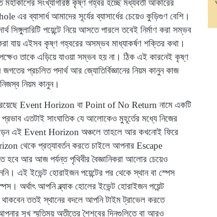
হাকাশের সংখ্যাগরিষ্ঠ কৃষ্ণ গহ্বর হচ্ছে মধ্যবর্তী আকারের
 এর ব্যাসার্ধ আমাদের সূর্যের ব্যাসার্ধের চেয়েও কুড়িগুণ বেশি।
দার্থ সিঙ্গুলারিটি পয়েন্টে নিয়ে আসতে পারলে তবেই নির্মাণ করা সম্ভব
 যায় এইসব কৃষ্ণ গহ্বরের অসম্ভব মাধ্যাকর্ষণ শক্তির কথা।
পক্ষেও তাকে এড়িয়ে যাওয়া সম্ভব হয় না। ঠিক এই কারনেই কৃষ্ণ
ের প্রচলিত পদার্থ আর জ্যোতির্বিজ্ঞানের নিয়ম কানুন কাজ
র নিজস্ব নিয়ম কানুন।
িকটে রয়েছে Event Horizon বা Point of No Return নামে একটি
র প্রভাব এতটাই সাংঘাতিক যে আলোকেও মুহূর্তের মধ্যে নিজের
ে পড়েন এই Event Horizon অঞ্চলে তাহলে আর কখনোই ফিরে
izon থেকে প্রত্যাবর্তন করতে চাইলে আপনার Escape
হবে আর আজ পর্যন্ত পৃথিবীর বৈজ্ঞানিকরা আলোর চেয়েও
ননি। এই ইভেন্ট হোরাইজন পয়েন্টের পর থেকে স্থান বা স্পেস
স। অর্থাৎ আপনি ব্ল্যাক হোলের ইভেন্ট হোরাইজন পয়েন্ট
েতে থাকবেন ততই স্থানের বদলে আপনি টাইম ট্রাভেল করতে
নার সুখ স্মৃতিময় অতীতের শৈশবের দিনগুলিতে বা আরও