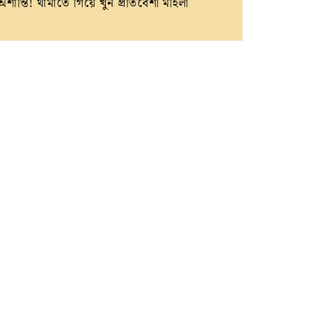
অশান্তি! থামাতে গিয়ে খুন প্রতিবেশী মহিলা