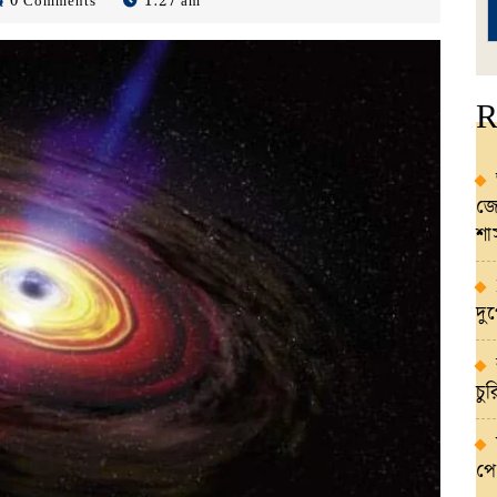
0 Comments
1:27 am
la
R
জো
শ
দু
চু
পে