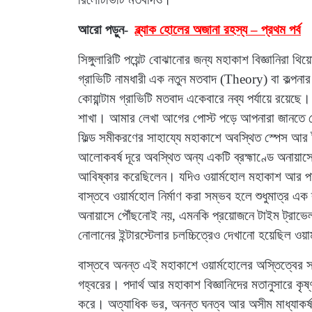
আরো পড়ুন-
ব্ল্যাক হোলের অজানা রহস্য – প্রথম পর্ব
সিঙ্গুলারিটি পয়েন্ট বোঝানোর জন্য মহাকাশ বিজ্ঞানিরা থিয়
গ্রাভিটি নামধারী এক নতুন মতবাদ (Theory) বা কল্পনা
কোয়ান্টাম গ্রাভিটি মতবাদ একেবারে নব্য পর্যায়ে রয়েছ
শাখা। আমার লেখা আগের পোস্ট পড়ে আপনারা জানতে পে
ফিল্ড সমীকরণের সাহায্যে মহাকাশে অবস্থিত স্পেস আর ট
আলোকবর্ষ দূরে অবস্থিত অন্য একটি ব্রহ্মাণ্ডে অনায়া
আবিষ্কার করেছিলেন। যদিও ওয়ার্মহোল মহাকাশ আর পদার্থ 
বাস্তবে ওয়ার্মহোল নির্মাণ করা সম্ভব হলে শুধুমাত্র এক 
অনায়াসে পৌঁছনোই নয়, এমনকি প্রয়োজনে টাইম ট্রাভেল 
নোলানের ইন্টারস্টেলার চলচ্চিত্রেও দেখানো হয়েছিল ওয়
বাস্তবে অনন্ত এই মহাকাশে ওয়ার্মহোলের অস্তিত্বের সন্
গহ্বরের। পদার্থ আর মহাকাশ বিজ্ঞানিদের মতানুসারে কৃষ্
করে। অত্যাধিক ভর, অনন্ত ঘনত্ব আর অসীম মাধ্যাকর্ষণ শ