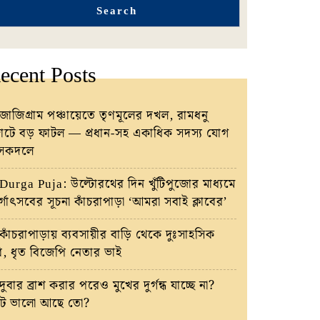
Search
ecent Posts
জাজিগ্রাম পঞ্চায়েতে তৃণমূলের দখল, রামধনু
টে বড় ফাটল — প্রধান-সহ একাধিক সদস্য যোগ
াসকদলে
Durga Puja: উল্টোরথের দিন খুঁটিপুজোর মাধ্যমে
র্গোৎসবের সূচনা কাঁচরাপাড়া ‘আমরা সবাই ক্লাবের’
কাঁচরাপাড়ায় ব্যবসায়ীর বাড়ি থেকে দুঃসাহসিক
রি, ধৃত বিজেপি নেতার ভাই
দুবার ব্রাশ করার পরেও মুখের দুর্গন্ধ যাচ্ছে না?
ট ভালো আছে তো?