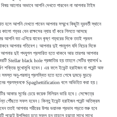
ঃখের বিষয় আলোর অভাবে আপনি দেখতে পারবেন না আপনার টাইম
ে আপনি দেখতে পাবেন আপনার সম্মুখে কিছুটা দূরবর্তী স্থানে
কালো গহ্বর যেন রাক্ষসের ন্যায় হাঁ করে গিলতে আসছে
পর আপনি যত এগিয়ে যাবেন কৃষ্ণ গহ্বরের দিকে ততই প্রবল
েতে থাকবে আপনার গতিবেগ। আপনার দুই পদযুগল যদি নিচের দিকে
থমে আপনার দুই পদযুগল প্রসারিত হতে থাকবে আর তারপর আপনার
্বরটি Stellar black hole প্রজাতির হয় তাহলে সেটির ব্যাসার্ধ ৯
কর্ষণ শক্তির মুখোমুখি হবেন। এর ফলে ইভেন্ট হরাইজন বা পয়েন্ট অফ
 সমস্ত অনু-পরমানু প্রলম্বিত হতে হতে শেষে দুমড়ে মুচড়ে
ধরনের প্রলম্বনকে Spaghettification বলে অভিহিত করা হয়।
েটির আকার সূর্যের চেয়ে কয়েক মিলিয়ন ভারি হবে। সেক্ষেত্রে
ন্ত পৌঁছতে সফল হবেন। কিন্তু ইভেন্ট হরাইজন পয়েন্ট অতিক্রম
কবেন ততই আপনার শরীরের উপর ভয়ানক প্রভাব পড়তে শুরু হবে
ারিটি পয়েন্টে উপস্থিত হতে সফল হন তাহলে হয়তো সাথে সাথে