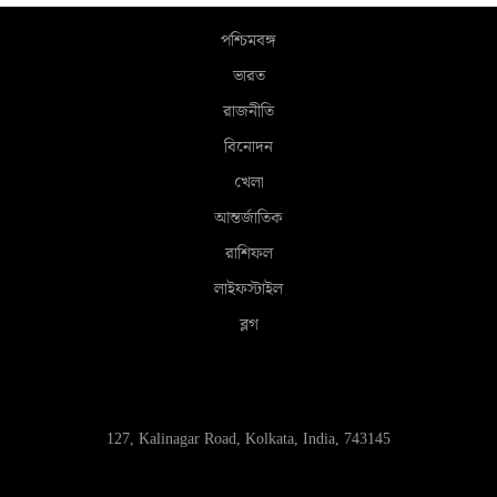
পশ্চিমবঙ্গ
ভারত
রাজনীতি
বিনোদন
খেলা
আন্তর্জাতিক
রাশিফল
লাইফস্টাইল
ব্লগ
127, Kalinagar Road, Kolkata, India, 743145