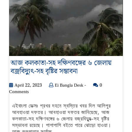
আজ কলকাতা-সহ দক্ষিণবঙ্গের ৬ জেলায়
আজ
বজ্রবিদ্যুুত্‍-সহ বৃষ্টির সম্ভাবনা
কলকাতা-
April
Ei
April 22, 2023
Ei Bangla Desk -
সহ
0
22,
Bangla
Comments
দক্ষিণবঙ্গের
2023
Desk
৬
-
এইবাংলা ডেক্সঃ প্রখর দহনে স্বস্তির খবর দিল আলিপুর
জেলায়
আবহাওয়া দফতর। আবহাওয়া দফতর জানিয়েছে, আজ
বজ্রবিদ্যুুত্‍-
কলকাতা-সহ দক্ষিণবঙ্গের ৬ জেলায় বজ্রবিদ্যুুত্‍-সহ বৃষ্টির
সম্ভাবনা রয়েছে। পাশাপাশি বইতে পারে ঝোড়ো হাওয়া।
সহ
আজ কলকাতার সর্বোচ্চ