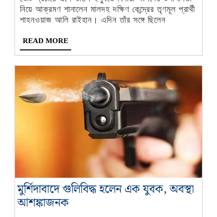
চড়ালেন
নিয়ে আক্রমণ শানালেন মালদহ দক্ষিণ কেন্দ্রের তৃণমূল প্রার্থী
শাহনওয়াজ আলি রাইহান। এদিন তাঁর সঙ্গে ছিলেন
মালদহ
দক্ষিণের
READ
READ MORE
তৃণমূল
MORE
প্রার্থী
মুর্শিদাবাদে গুলিবিদ্ধ হলেন এক যুবক, অবস্থা
মুর্শিদাবাদে
আশঙ্কাজনক
গুলিবিদ্ধ