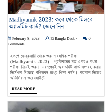
Madhyamik 2023: কবে থেকে মিলবে
Madhyamik
অ্যাডমিট কার্ড? জেনে নিন
2023:
February
Ei
February 8, 2023
Ei Bangla Desk -
কবে
0
8,
Bangla
Comments
থেকে
2023
Desk
মিলবে
-
২৩শে ফেব্রুয়ারি থেকে শুরু মাধ্যমিক পরীক্ষা
অ্যাডমিট
(Madhyamik 2023)। প্রতিবারের মত এবারও বাংলা
কার্ড?
পরীক্ষা দিয়েই শুরু। এরমধ্যেই অ্যাডমিট কার্ড সংগ্রহ করার
নির্দেশনা দিয়েছে পশ্চিমবঙ্গ মধ্যে শিক্ষা পর্ষদ। গতকাল নিজের
জেনে
অফিসিয়াল ওয়েবসাইটে
নিন
READ
READ MORE
MORE