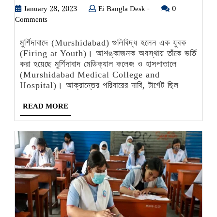
January
Ei
January 28, 2023
হলেন
Ei Bangla Desk -
0
28,
Bangla
Comments
এক
2023
Desk
যুবক,
-
মুর্শিদাবাদে (Murshidabad) গুলিবিদ্ধ হলেন এক যুবক
অবস্থা
(Firing at Youth)। আশঙ্কাজনক অবস্থায় তাঁকে ভর্তি
আশঙ্কাজনক
করা হয়েছে মুর্শিদাবাদ মেডিক্যাল কলেজ ও হাসপাতালে
(Murshidabad Medical College and
Hospital)। আক্রান্তের পরিবারের দাবি, টার্গেট ছিল
READ
READ MORE
MORE