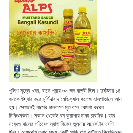
পুলিশ সূত্রে খবর, বাসে প্রায় ৩০ জন যাত্রী ছিল। দুর্ঘটনায় ১৪
জনকে উদ্ধার করে মুর্শিদাবাদ মেডিক্যাল কলেজ হাসপাতালে আনা
হয়। সেখানেই বাসের চালককে মৃত বলে ঘোষণা করেন
চিকিৎসকরা। সকাল থেকেই ঘন কুয়াশায় ঢাকা চারদিক। তার
মধ্যেও বাসের গতিবেগ স্বাভাবিকের তুলনায় অনেকটাই বেশি
ছিল। রেষারেষি করার সময় একটি গাড়ি পাশ কাটাতে গিয়েছিলেন