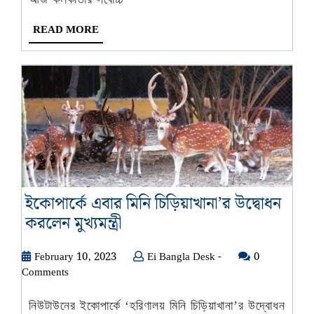
বৃষ্টির
সম্ভাবনা
READ
READ MORE
MORE
ইকোপার্কে এবার মিনি চিড়িয়াখানা’র উদ্বোধন
ইকোপার্কে
করলেন মুখ্যমন্ত্রী
এবার
February
Ei
February 10, 2023
মিনি
Ei Bangla Desk -
0
10,
Bangla
Comments
চিড়িয়াখানা’র
2023
Desk
উদ্বোধন
-
নিউটাউনের ইকোপার্কে ‘হরিণালয় মিনি চিড়িয়াখানা’র উদ্বোধন