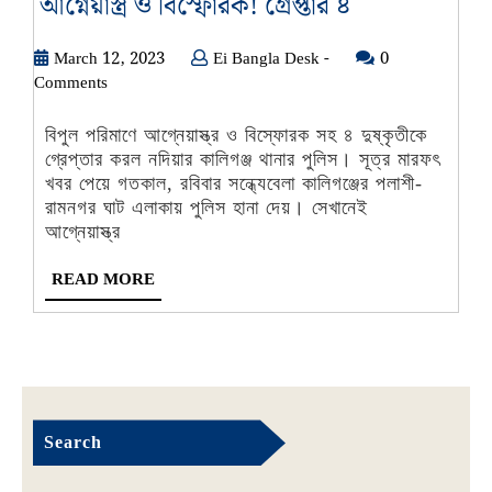
নদিয়ার
আগ্নেয়াস্ত্র ও বিস্ফোরক! গ্রেপ্তার ৪
কালীগঞ্জে
March
Ei
March 12, 2023
Ei Bangla Desk -
উদ্ধার
0
12,
Bangla
Comments
বিপুল
2023
Desk
পরিমাণে
-
বিপুল পরিমাণে আগ্নেয়াস্ত্র ও বিস্ফোরক সহ ৪ দুষ্কৃতীকে
আগ্নেয়াস্ত্র
গ্রেপ্তার করল নদিয়ার কালিগঞ্জ থানার পুলিস। সূত্র মারফৎ
ও
খবর পেয়ে গতকাল, রবিবার সন্ধ্যেবেলা কালিগঞ্জের পলাশী-
রামনগর ঘাট এলাকায় পুলিস হানা দেয়। সেখানেই
বিস্ফোরক!
আগ্নেয়াস্ত্র
গ্রেপ্তার
৪
READ
READ MORE
MORE
Search