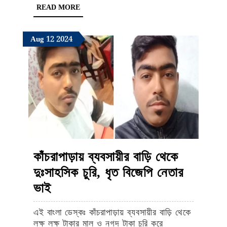
READ
READ MORE
দুর্গোৎসবে
MORE
সূচনা
August
August
August
Aug
12
2024
কাঁচরাপাড়া
12,
12,
12,
‘আমরা
2024
2024
2024
সবাই
ক্লাবের’
কাঁচরাপাড়ায় ব্যবসায়ীর বাড়ি থেকে
দুঃসাহসিক চুরি, ধৃত বিজেপি নেতার
কাঁচরাপাড়ায়
ভাই
ব্যবসায়ীর
এই বাংলা ডেস্কঃ কাঁচরাপাড়ায় ব্যবসায়ীর বাড়ি থেকে
বাড়ি
লক্ষ লক্ষ টাকার মাল ও নগদ টাকা চুরি করে