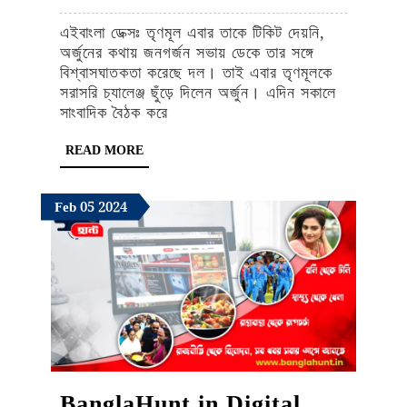
প্রার্থী
এইবাংলা ডেক্সঃ তৃণমূল এবার তাকে টিকিট দেয়নি,
হচ্ছেন
অর্জুনের কথায় জনগর্জন সভায় ডেকে তার সঙ্গে
অর্জুন!
বিশ্বাসঘাতকতা করেছে দল। তাই এবার তৃণমূলকে
সরাসরি চ্যালেঞ্জ ছুঁড়ে দিলেন অর্জুন। এদিন সকালে
অফিস
সাংবাদিক বৈঠক করে
থেকে
READ
READ MORE
সরনো
MORE
হল
February
February
February
Feb
05
2024
মমতা
5,
5,
5,
অভিষেকের
2024
2024
2024
ছবি
BanglaHunt.in Digital