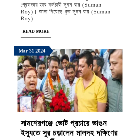
থেকে
গ্রেফতার তার কর্মচারী সুমন রায় (Suman
Roy)। জানা গিয়েছে ধৃত সুমন রায় (Suman
দুঃসাহসিক
Roy)
চুরি,
READ
READ MORE
ধৃত
MORE
বিজেপি
March
March
March
Mar
31
2024
নেতার
31,
31,
31,
ভাই
2024
2024
2024
সামশেরগঞ্জে ভোট প্রচারে ভাঙন
ইস্যুতে সুর চড়ালেন মালদহ দক্ষিণের