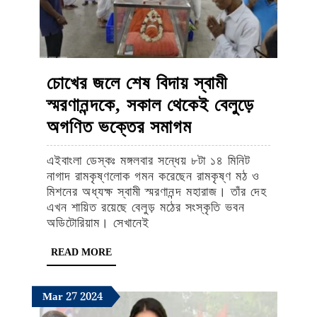
মহিলা
চোখের জলে শেষ বিদায় স্বামী
স্মরণানন্দকে, সকাল থেকেই বেলুড়ে
চোখের
অগণিত ভক্তের সমাগম
জলে
এইবাংলা ডেস্কঃ মঙ্গলবার সন্ধেয় ৮টা ১৪ মিনিট
শেষ
নাগাদ রামকৃষ্ণলোক গমন করেছেন রামকৃষ্ণ মঠ ও
বিদায়
মিশনের অধ্যক্ষ স্বামী স্মরণানন্দ মহারাজ। তাঁর দেহ
এখন শায়িত রয়েছে বেলুড় মঠের সংস্কৃতি ভবন
স্বামী
অডিটোরিয়াম। সেখানেই
স্মরণানন্দকে,
READ
READ MORE
সকাল
MORE
থেকেই
March
March
March
Mar
27
2024
বেলুড়ে
27,
27,
27,