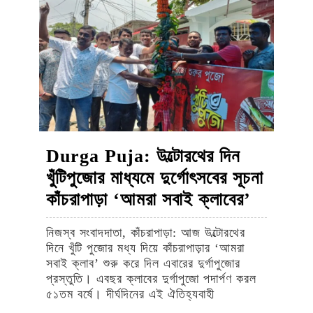
7,
7,
7,
প্রধান-
2025
2025
2025
সহ
একাধিক
সদস্য
যোগ
শাসকদল
Durga Puja: উল্টোরথের দিন
খুঁটিপুজোর মাধ্যমে দুর্গোৎসবের সূচনা
Durga
কাঁচরাপাড়া ‘আমরা সবাই ক্লাবের’
Puja:
নিজস্ব সংবাদদাতা, কাঁচরাপাড়া: আজ উল্টোরথের
উল্টোরথের
দিনে খুঁটি পুজোর মধ্য দিয়ে কাঁচরাপাড়ার ‘আমরা
দিন
সবাই ক্লাব’ শুরু করে দিল এবারের দুর্গাপুজোর
প্রস্তুতি। এবছর ক্লাবের দুর্গাপুজো পদার্পণ করল
খুঁটিপুজোর
৫১তম বর্ষে। দীর্ঘদিনের এই ঐতিহ্যবাহী
মাধ্যমে