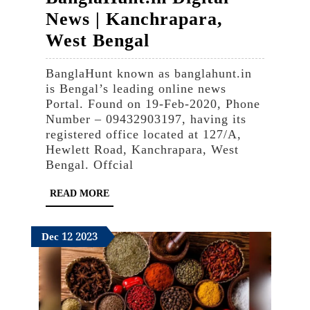
News | Kanchrapara,
BanglaHunt.in
West Bengal
Digital
BanglaHunt known as banglahunt.in
News
is Bengal’s leading online news
|
Portal. Found on 19-Feb-2020, Phone
Number – 09432903197, having its
Kanchrapara,
registered office located at 127/A,
West
Hewlett Road, Kanchrapara, West
Bengal. Offcial
Bengal
READ
READ MORE
MORE
December
December
December
Dec
12
2023
12,
12,
12,
2023
2023
2023