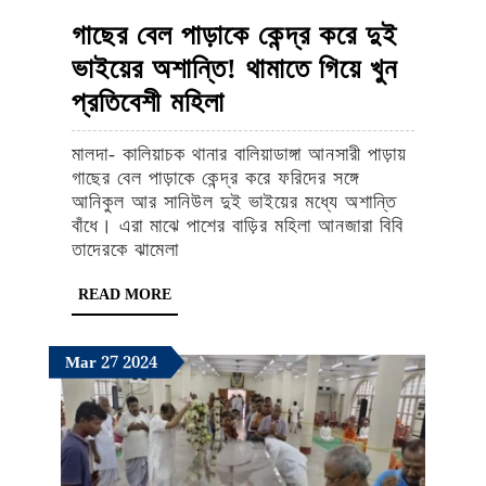
গাছের বেল পাড়াকে কেন্দ্র করে দুই
ভাইয়ের অশান্তি! থামাতে গিয়ে খুন
গাছের
প্রতিবেশী মহিলা
বেল
মালদা- কালিয়াচক থানার বালিয়াডাঙ্গা আনসারী পাড়ায়
পাড়াকে
গাছের বেল পাড়াকে কেন্দ্র করে ফরিদের সঙ্গে
কেন্দ্র
আনিকুল আর সানিউল দুই ভাইয়ের মধ্যে অশান্তি
বাঁধে। এরা মাঝে পাশের বাড়ির মহিলা আনজারা বিবি
করে
তাদেরকে ঝামেলা
দুই
READ
READ MORE
ভাইয়ের
MORE
অশান্তি!
March
March
March
Mar
27
2024
থামাতে
27,
27,
27,
গিয়ে
2024
2024
2024
খুন
প্রতিবেশী