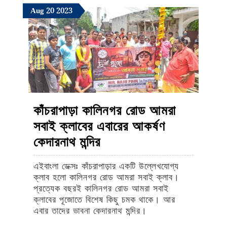
August
August
August
Aug
20
2023
20,
20,
20,
2023
2023
2023
কাঁচরাপাড়া কালিনগর রোড আমরা
সবাই ক্লাবের এবারের আকর্ষণ
কাঁচরাপাড়া
কেদারনাথ মন্দির
কালিনগর
এইবাংলা ডেক্সঃ কাঁচরাপাড়ার একটি উল্লেখযোগ্য
রোড
ক্লাব হলো কালিনগর রোড আমরা সবাই ক্লাব।
আমরা
প্রত্যেক বছরই কালিনগর রোড আমরা সবাই
ক্লাবের পূজোতে বিশেষ কিছু চমক থাকে। আর
সবাই
এবার তাদের ভাবনা কেদারনাথ মন্দির।
ক্লাবের