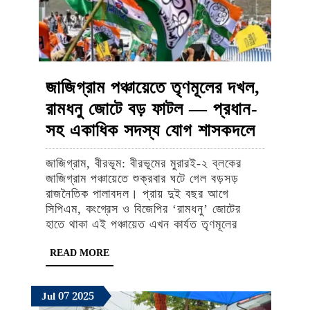
জাজিগ্রাম পঞ্চায়েতে তৃণমূলের দখল,
রামধনু জোটে বড় ফাটল — প্রধান-
জাজিগ্রা
সহ একাধিক সদস্য যোগ শাসকদলে
পঞ্চায়েতে
জাজিগ্রাম, বীরভূম: বীরভূমের মুরারই-২ ব্লকের
তৃণমূলের
জাজিগ্রাম পঞ্চায়েতে শুক্রবার ঘটে গেল বড়সড়
দখল,
রাজনৈতিক পালাবদল। প্রায় দুই বছর আগে
সিপিএম, কংগ্রেস ও বিজেপির ‘রামধনু’ জোটের
রামধনু
হাতে থাকা এই পঞ্চায়েত এখন কার্যত তৃণমূলের
জোটে
READ
READ MORE
বড়
MORE
ফাটল
July
July
July
Jul
07
2025
—