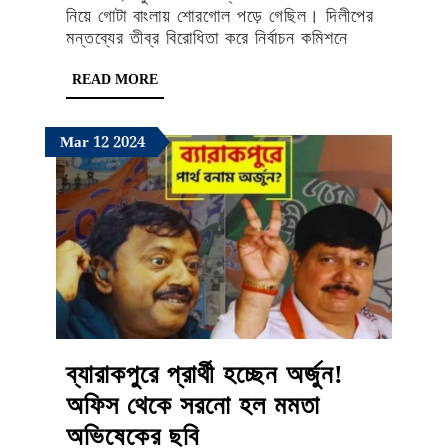
নিয়ে গোটা বাংলায় শোরগোল পড়ে গেছিল। দিলীপের
তীব্র
মন্তব্যের তীব্র বিরোধিতা করে নির্বাচন কমিশনে
ভৎর্সনা
READ
READ MORE
করে
MORE
ব্যাখ্যা
March
March
March
Mar
12
2024
চাইল
12,
12,
12,
বিজেপি
2024
2024
2024
শীর্ষ
নেতৃত্ব…
ব্যারাকপুরে প্রার্থী হচ্ছেন অর্জুন!
অফিস থেকে সরনো হল মমতা
ব্যারাকপুরে
অভিষেকের ছবি