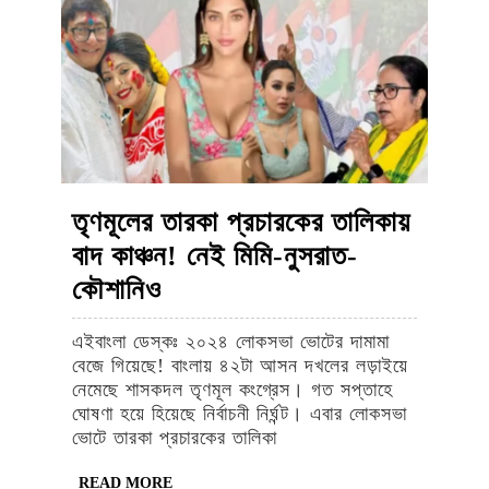
অগণিত
2024
2024
2024
ভক্তের
সমাগম
তৃণমূলের তারকা প্রচারকের তালিকায়
বাদ কাঞ্চন! নেই মিমি-নুসরাত-
তৃণমূলের
কৌশানিও
তারকা
এইবাংলা ডেস্কঃ ২০২৪ লোকসভা ভোটের দামামা
প্রচারকের
বেজে গিয়েছে! বাংলায় ৪২টা আসন দখলের লড়াইয়ে
তালিকায়
নেমেছে শাসকদল তৃণমূল কংগ্রেস। গত সপ্তাহে
ঘোষণা হয়ে হিয়েছে নির্বাচনী নির্ঘন্ট। এবার লোকসভা
বাদ
ভোটে তারকা প্রচারকের তালিকা
কাঞ্চন!
READ
READ MORE