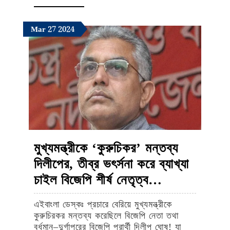
নেই
MORE
মিমি-
March
March
March
Mar
27
2024
নুসরাত-
27,
27,
27,
কৌশানিও
2024
2024
2024
মুখ্যমন্ত্রীকে ‘কুরুচিকর’ মন্তব্য
দিলীপের, তীব্র ভৎর্সনা করে ব্যাখ্যা
মুখ্যমন্ত্রীকে
চাইল বিজেপি শীর্ষ নেতৃত্ব…
‘কুরুচিকর’
এইবাংলা ডেস্কঃ প্রচারে বেরিয়ে মুখ্যমন্ত্রীকে
মন্তব্য
কুরুচিরকর মন্তব্য করেছিলে বিজেপি নেতা তথা
দিলীপের,
বর্ধমান–দুর্গাপুরের বিজেপি প্রার্থী দিলীপ ঘোষ! যা