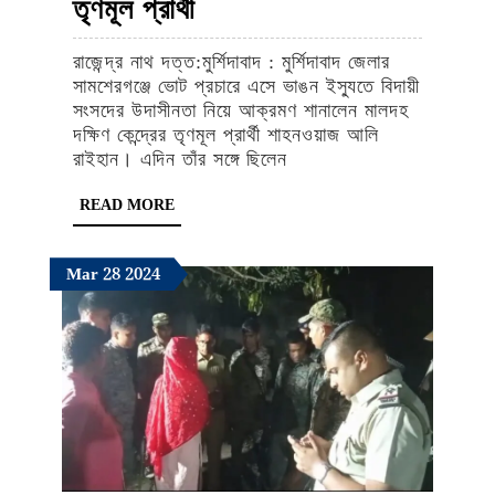
সামশেরগঞ্জে
তৃণমূল প্রার্থী
ভোট
রাজেন্দ্র নাথ দত্ত:মুর্শিদাবাদ : মুর্শিদাবাদ জেলার
প্রচারে
সামশেরগঞ্জে ভোট প্রচারে এসে ভাঙন ইস্যুতে বিদায়ী
ভাঙন
সংসদের উদাসীনতা নিয়ে আক্রমণ শানালেন মালদহ
দক্ষিণ কেন্দ্রের তৃণমূল প্রার্থী শাহনওয়াজ আলি
ইস্যুতে
রাইহান। এদিন তাঁর সঙ্গে ছিলেন
সুর
READ
READ MORE
চড়ালেন
MORE
মালদহ
March
March
March
Mar
28
2024
দক্ষিণের
28,
28,
28,
তৃণমূল
2024
2024
2024
প্রার্থী