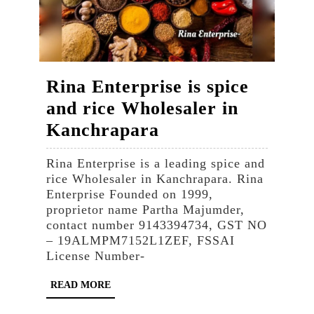
Rina Enterprise is spice
and rice Wholesaler in
Rina
Kanchrapara
Enterprise
Rina Enterprise is a leading spice and
is
rice Wholesaler in Kanchrapara. Rina
spice
Enterprise Founded on 1999,
proprietor name Partha Majumder,
and
contact number 9143394734, GST NO
rice
– 19ALMPM7152L1ZEF, FSSAI
License Number-
Wholesaler
in
READ
READ MORE
MORE
Kanchrapara