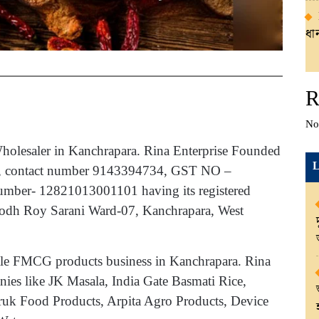
ধান
R
No
 Wholesaler in Kanchrapara. Rina Enterprise Founded
L
r, contact number 9143394734, GST NO –
r- 12821013001101 having its registered
bodh Roy Sarani Ward-07, Kanchrapara, West
sale FMCG products business in Kanchrapara. Rina
anies like JK Masala, India Gate Basmati Rice,
ruk Food Products, Arpita Agro Products, Device