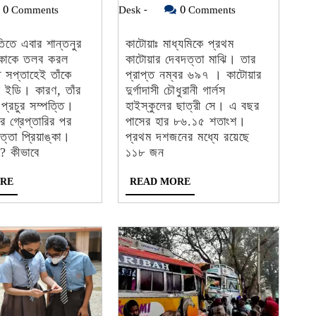
শান্তনুর
Result
12,
Ei
19,
0 Comments
Desk -
0 Comments
স্ত্রী
2023:
a
2023
Bangla
2023
প্রিয়াঙ্কাকে
মাধ্যমি
Desk
ীতিতে এবার শান্তনুর
কাটোয়াঃ মাধ্যমিকে প্রথম
-
়াঙ্কাকে তলব করল
কাটোয়ার দেবদত্তা মাঝি। তার
তলব
প্রথম
সপ্তাহেই তাঁকে
প্রাপ্ত নম্বর ৬৯৭ । কাটোয়ার
ই’ডির,
কাটোয়
 ইডি। কারণ, তাঁর
দুর্গাদাসী চৌধুরানী গার্লস
স্বামীর
দেবদত্ত
প্রচুর সম্পত্তি।
হাইস্কুলের ছাত্রী সে। এ বছর
ীর গ্রেপ্তারির পর
পাসের হার ৮৬.১৫ শতাংশ।
গ্রেপ্তারির
মাঝি,
্তা প্রিয়াঙ্কা।
প্রথম দশজনের মধ্যে রয়েছে
পরেই
প্রাপ্ত
? কীভাবে
১১৮ জন
বেপাত্তা
নম্বর
READ
READ
RE
READ MORE
স্ত্রী
৬৯৭
MORE
MORE