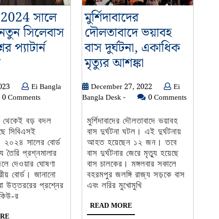
2024 সালে
মুর্শিদাবাদের
 নতুন সিলেবাস
দৌলতাবাদে ভয়াবহ
ের প্যাটার্ন
বাস দুর্ঘটনা, একাধিক
CBSE:
মুর্শিদাবাদের
ন
মৃত্যুর আশঙ্কা
2024
দৌলতাবাদে
April
December
2023
Ei Bangla
December 27, 2022
Ei
সালে
ভয়াবহ
7,
Ei
27,
0 Comments
Bangla Desk -
0 Comments
বোর্ডের
বাস
a
2023
Bangla
2022
নতুন
দুর্ঘটনা,
Desk
্ষ থেকেই বড় বদল
মুর্শিদাবাদের দৌলতাবাদে ভয়াবহ
-
ে সিবিএসই
বাস দুর্ঘটনা ঘটল। এই দুর্ঘটনায়
সিলেবাস
একাধিক
২০২৪ সালের বোর্ড
আহত হয়েছেন ১২ জন। তবে
এবং
মৃত্যুর
্য তৈরি প্রশ্নমালার
বাস দুর্ঘটনার জেরে মৃত্যু হয়েছে
প্রশ্নের
আশঙ্কা
বদলে দেওয়ার ঘোষণা
বাস চালকের। মঙ্গলবার সকালে
্রীয় বোর্ড। জানানো
বহরমপুর জলঙ্গি রাজ্য সড়কে বাস
প্যাটার্ন
বা উত্তররের প্রশ্নের
এবং লরির মুখোমুখি
পরিবর্তন
কিউ-র
READ
READ MORE
MORE
READ
RE