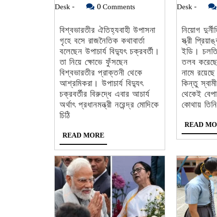
গৃহে
Ei
8,
Ei
Desk -
0 Comments
Desk -
‘রাজনৈতিক’
Bangla
2023
Bangl
কথা,
Desk
Desk
বিশ্বভারতীর ঐতিহ্যবাহী উপাসনা
নিয়োগ দুর্ন
-
-
গৃহে বসে রাজনৈতিক কথাবার্তা
স্ত্রী প্রিয
উপাচার্যের
বলেছেন উপাচার্য বিদ্যুৎ চক্রবর্তী।
ইডি। চলতি 
বিরুদ্ধে
তা নিয়ে ক্ষোভে ফুঁসছেন
তলব করেছে
ক্ষোভে
বিশ্বভারতীর প্রাক্তনী থেকে
নামে রয়েছে 
আশ্রমিকরা। উপাচার্য বিদ্যুৎ
কিন্তু স্বাম
ফুঁসছে
চক্রবর্তীর বিরুদ্ধে এবার আচার্য
থেকেই বেপাত
প্রাক্তনী
অর্থাৎ প্রধানমন্ত্রী নরেন্দ্র মোদিকে
কোথায় তিনি
চিঠি
থেকে
READ MO
আশ্রমিরা
READ
READ MORE
MORE