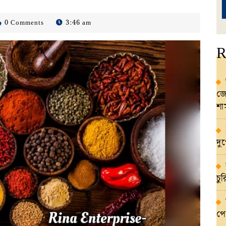
0 Comments
3:46 am
la
R
জো
শ
দু
চু
পে