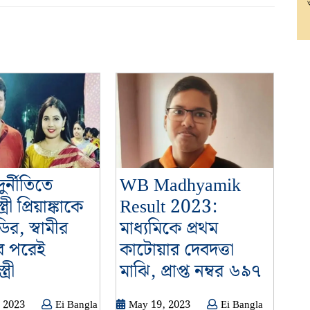
Next
post:
ুর্নীতিতে
WB Madhyamik
ত্রী প্রিয়াঙ্কাকে
Result 2023:
র, স্বামীর
মাধ্যমিকে প্রথম
রির পরেই
কাটোয়ার দেবদত্তা
নিয়োগ
WB
ত্রী
মাঝি, প্রাপ্ত নম্বর ৬৯৭
দুর্নীতিতে
Madhy
March
May
 2023
Ei Bangla
May 19, 2023
Ei Bangla