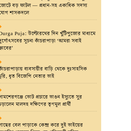
জোটে বড় ফাটল — প্রধান-সহ একাধিক সদস্য
যোগ শাসকদলে
Durga Puja: উল্টোরথের দিন খুঁটিপুজোর মাধ্যমে
দুর্গোৎসবের সূচনা কাঁচরাপাড়া ‘আমরা সবাই
ক্লাবের’
কাঁচরাপাড়ায় ব্যবসায়ীর বাড়ি থেকে দুঃসাহসিক
চুরি, ধৃত বিজেপি নেতার ভাই
সামশেরগঞ্জে ভোট প্রচারে ভাঙন ইস্যুতে সুর
চড়ালেন মালদহ দক্ষিণের তৃণমূল প্রার্থী
গাছের বেল পাড়াকে কেন্দ্র করে দুই ভাইয়ের