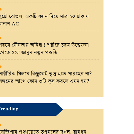
দুটো বোতল, একটি ফ্যান দিয়ে মাত্র ২০ টাকায়
বানান AC
গরমে যৌনতায় অনিহা ! শরীরে চরম উত্তেজনা
পেতে হলে জানুন নতুন পদ্ধতি
শারীরিক মিলনে কিছুতেই তৃপ্ত হতে পারছেন না?
সঙ্গমের আগে কোন ৩টি ভুল করলে এমন হয়?
rending
জাজিগ্রাম পঞ্চায়েতে তৃণমূলের দখল, রামধনু