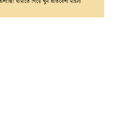
অশান্তি! থামাতে গিয়ে খুন প্রতিবেশী মহিলা
amik