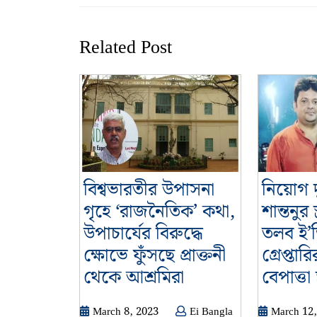
Previous
post:
Related Post
বিশ্বভারতীর উপাসনা
নিয়োগ দ
গৃহে ‘রাজনৈতিক’ কথা,
শান্তনুর স্
উপাচার্যের বিরুদ্ধে
তলব ই’ডি
ক্ষোভে ফুঁসছে প্রাক্তনী
গ্রেপ্তা
বিশ্বভারতীর
থেকে আশ্রমিরা
বেপাত্তা স্
উপাসনা
March
March 8, 2023
Ei Bangla
March 12,