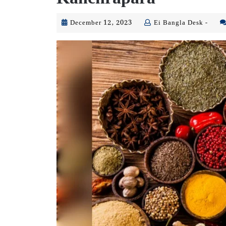
December
Ei
December 12, 2023
Ei Bangla Desk -
12,
Bang
2023
Desk
-