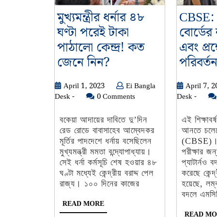
মুখ্যমন্ত্রীর ধর্নার ৪৮
CBSE: 
ঘণ্টা পরেই টাকা
বোর্ডের
পাঠালো কেন্দ্র! কত
এবং প্রশ্ন
মুখ্যমন্ত্রীর
জেনে নিন?
পরিবর্ত
ধর্নার
April
April 1, 2023
Ei Bangla
April 7, 
৪৮
Ei
1,
Ei
Desk -
0 Comments
Desk -
ঘণ্টা
Bangla
2023
Bangl
পরেই
Desk
Desk
বকেয়া আদায়ের দাবিতে দু’দিন
এই শিক্ষাবর
-
-
রেড রোডে বাবাসাহেব আম্বেদকর
আনতে চলেছ
টাকা
মূর্তির পাদদেশে ধর্নায় বসেছিলেন
(CBSE)। 
পাঠালো
মুখ্যমন্ত্রী মমতা বন্দ্যোপাধ্যায়।
পরীক্ষার জন
কেন্দ্র!
সেই ধর্না কর্মসূচি শেষ হওয়ার ৪৮
প্যাটার্নও 
ঘণ্টা মধ্যেই কেন্দ্রীয় বরাদ্দ পেল
করেছে কেন্দ
কত
রাজ্য। ১০০ দিনের কাজের
হয়েছে, লম্
জেনে
বদলে এমসি
READ
READ MORE
নিন?
MORE
READ MO