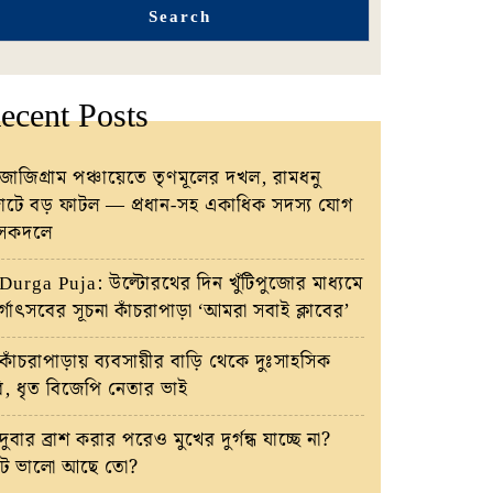
Search
ecent Posts
জাজিগ্রাম পঞ্চায়েতে তৃণমূলের দখল, রামধনু
টে বড় ফাটল — প্রধান-সহ একাধিক সদস্য যোগ
াসকদলে
Durga Puja: উল্টোরথের দিন খুঁটিপুজোর মাধ্যমে
র্গোৎসবের সূচনা কাঁচরাপাড়া ‘আমরা সবাই ক্লাবের’
কাঁচরাপাড়ায় ব্যবসায়ীর বাড়ি থেকে দুঃসাহসিক
রি, ধৃত বিজেপি নেতার ভাই
দুবার ব্রাশ করার পরেও মুখের দুর্গন্ধ যাচ্ছে না?
ট ভালো আছে তো?