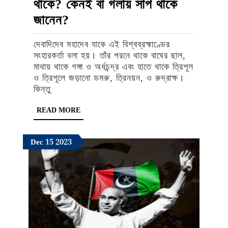
থাকে? কেনই বা গলায় সাপ থাকে
ভগবান
জানেন?
শিবের
দেবাদিদেব মহাদেব যাকে এই বিশ্বব্রহ্মাণ্ডের
মাথায়
সংহারকর্তা বলা হয়। তাঁর পরনে থাকে বাঘের ছাল,
কেন
মাথায় থাকে গঙ্গা ও অর্ধচন্দ্র এবং হাতে থাকে ত্রিশূল
ও ত্রিশূলে জড়ানো ডমরু, ত্রিনয়ন, ও রুদ্রাক্ষ।
চাঁদ
কিন্তু
থাকে?
READ
READ MORE
কেনই
MORE
বা
December
December
December
Dec
15
2023
গলায়
15,
15,
15,
সাপ
2023
2023
2023
থাকে
জানেন?