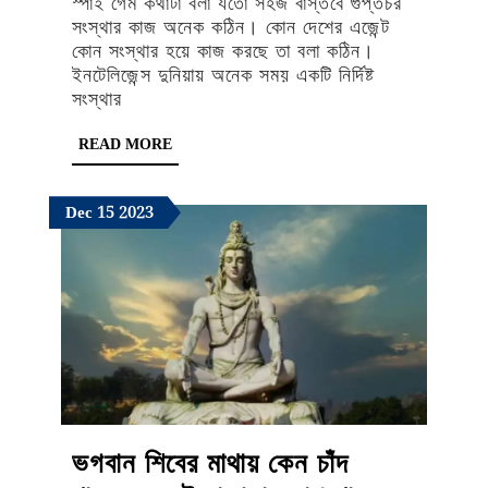
স্পাই গেম কথাটা বলা যতো সহজ বাস্তবে গুপ্তচর
তলোয়ার!
সংস্থার কাজ অনেক কঠিন। কোন দেশের এজেন্ট
জেমস
কোন সংস্থার হয়ে কাজ করছে তা বলা কঠিন।
ইনটেলিজেন্স দুনিয়ায় অনেক সময় একটি নির্দিষ্ট
বন্ডও
সংস্থার
তার
READ
READ MORE
কাছে
MORE
শিশু,
December
December
December
Dec
15
2023
পাঁচটি
15,
15,
15,
দেশের
2023
2023
2023
গুপ্তচর
সংস্থার
হয়ে
কাজ
ভগবান শিবের মাথায় কেন চাঁদ