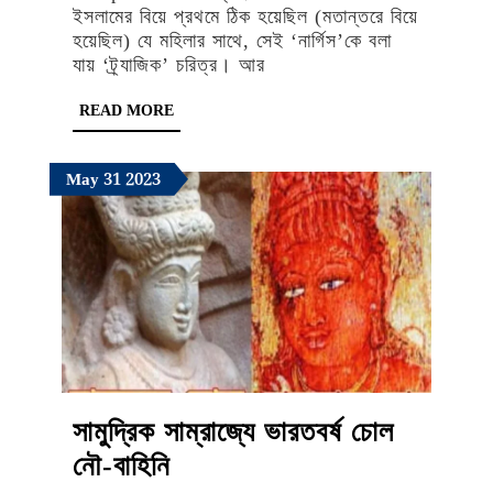
প্রসঙ্গে
ইসলামের বিয়ে প্রথমে ঠিক হয়েছিল (মতান্তরে বিয়ে
হয়েছিল) যে মহিলার সাথে, সেই ‘নার্গিস’কে বলা
যায় ‘ট্র্যাজিক’ চরিত্র। আর
READ
READ MORE
MORE
May
May
May
May
31
2023
31,
31,
31,
2023
2023
2023
সামুদ্রিক সাম্রাজ্যে ভারতবর্ষ চোল
সামুদ্রিক
নৌ-বাহিনি