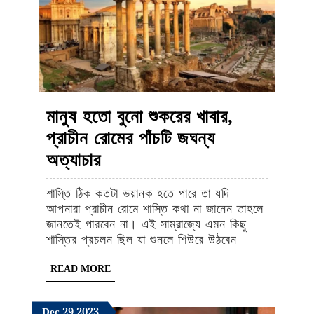
মানুষ হতো বুনো শুকরের খাবার,
প্রাচীন রোমের পাঁচটি জঘন্য
মানুষ
অত্যাচার
হতো
শাস্তি ঠিক কতটা ভয়ানক হতে পারে তা যদি
বুনো
আপনারা প্রাচীন রোমে শাস্তি কথা না জানেন তাহলে
শুকরের
জানতেই পারবেন না। এই সাম্রাজ্যে এমন কিছু
শাস্তির প্রচলন ছিল যা শুনলে শিউরে উঠবেন
খাবার,
প্রাচীন
READ
READ MORE
MORE
রোমের
পাঁচটি
December
December
December
Dec
29
2023