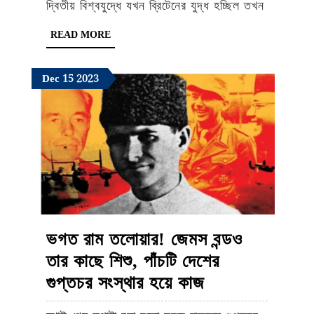
দ্বিতীয় বিশ্বযুদ্ধে যখন ব্রিটেনের যুদ্ধ হচ্ছিল তখন
যুদ্ধ
READ
READ MORE
MORE
December
December
December
Dec
15
2023
15,
15,
15,
2023
2023
2023
ভগত রাম তলোয়ার! জেমস বন্ডও
তার কাছে শিশু, পাঁচটি দেশের
ভগত
গুপ্তচর সংস্থার হয়ে কাজ
রাম