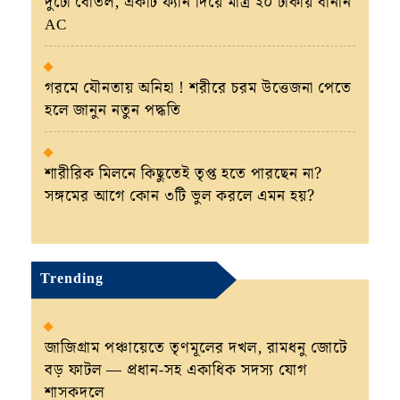
দুটো বোতল, একটি ফ্যান দিয়ে মাত্র ২০ টাকায় বানান
AC
গরমে যৌনতায় অনিহা ! শরীরে চরম উত্তেজনা পেতে
হলে জানুন নতুন পদ্ধতি
শারীরিক মিলনে কিছুতেই তৃপ্ত হতে পারছেন না?
সঙ্গমের আগে কোন ৩টি ভুল করলে এমন হয়?
Trending
জাজিগ্রাম পঞ্চায়েতে তৃণমূলের দখল, রামধনু জোটে
বড় ফাটল — প্রধান-সহ একাধিক সদস্য যোগ
শাসকদলে