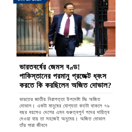
29,
29,
29,
জঘন্য
2023
2023
2023
অত্যাচার
ভারতবর্ষের জেমস বণ্ড!
পাকিস্তানের পরমানু প্রজেক্ট ধ্বংস
ভারতবর্
করতে কি করছিলেন অজিত দোভাল?
জেমস
ভারতের জাতীয় নিরাপত্তা উপদেষ্টা মিঃ অজিত
বণ্ড!
দোভাল। একটা মানুষের যোগ্যতা কতটা থাকলে ৭৯
পাকিস্ত
বছর বয়সেও দেশের এমন গুরুত্বপূর্ন পদের দায়িত্ব
দেওয়া যায় তা সহজেই অনুমেয়। অজিত দোভাল
পরমানু
তাঁর সারা জীবনে
প্রজেক্ট