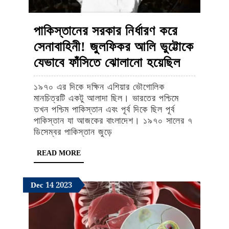
পাকিস্তানের সরকার নির্ধারণ করে
সেনাবাহিনী! জুলফিকর আলি ভুট্টোকে
পাকিস্তান
যেভাবে ফাঁসিতে ঝোলানো হয়েছিল
সরকার
১৯৭০ এর দিকে দক্ষিন এশিয়ার ভৌগোলিক
নির্ধারণ
মানচিত্রটি একটু আলাদা ছিল। ভারতের পশ্চিমে
করে
তখন পশ্চিম পাকিস্তান এবং পূর্ব দিকে ছিল পূর্ব
পাকিস্তান যা আজকের বাংলাদেশ। ১৯৭০ সালের ৭
সেনাবাহিনী
ডিসেম্বর পাকিস্তান জুড়ে
জুলফিকর
READ
READ MORE
আলি
MORE
ভুট্টোকে
December
December
December
Dec
14
2023
যেভাবে
14,
14,
14,
ফাঁসিতে
2023
2023
2023
ঝোলানো