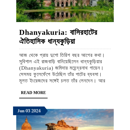
Dhanyakuria: বাসিরহাটের
Dhanyakuria:
ঐতিহাসিক ধান্যকুড়িয়া
বাসিরহাটের
আজ থেকে প্রায় দুশো তিরিশ বছর আগের কথা।
ঐতিহাসিক
সুবিশাল এই রাজবাড়ি বানিয়েছিলেন ধান্যকুড়িয়ার
ধান্যকুড়িয়া
(Dhanyakuria) জমিদার মহেন্দ্রনাথ গায়েন।
সেসময় ফুলেফেঁপে উঠেছিল তাঁর পাটের ব্যবসা।
মূলত ইংরেজদের সঙ্গেই চলত তাঁর লেনদেন। আর
READ
READ MORE
MORE
June
June
June
Jun
03
2024
3,
3,
3,
2024
2024
2024