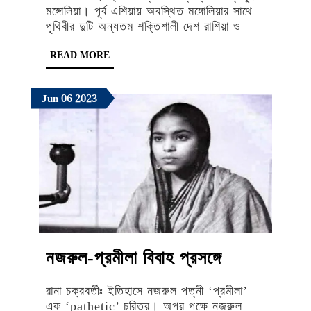
মঙ্গোলিয়া। পূর্ব এশিয়ায় অবস্থিত মঙ্গোলিয়ার সাথে
পাঁচ
পৃথিবীর দুটি অন্যতম শক্তিশালী দেশ রাশিয়া ও
বছরে
READ
READ MORE
ভারতের
MORE
বিদেশনীতিতে
June
June
June
Jun
06
2023
মঙ্গোলিয়া
6,
6,
6,
ভীষণভাবে
2023
2023
2023
গুরুত্বপূর্ন
হতে
চলেছে
নজরুল-
নজরুল-প্রমীলা বিবাহ প্রসঙ্গে
প্রমীলা
রানা চক্রবর্তীঃ ইতিহাসে নজরুল পত্নী ‘প্রমীলা’
বিবাহ
এক ‘pathetic’ চরিত্র। অপর পক্ষে নজরুল