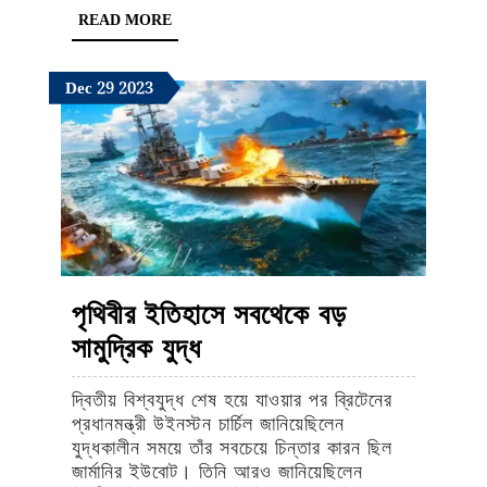
READ
READ MORE
ধ্বংস
MORE
করতে
December
December
December
Dec
29
2023
কি
29,
29,
29,
করছিলে
2023
2023
2023
অজিত
দোভাল
পৃথিবীর ইতিহাসে সবথেকে বড়
পৃথিবীর
সামুদ্রিক যুদ্ধ
ইতিহাসে
দ্বিতীয় বিশ্বযুদ্ধ শেষ হয়ে যাওয়ার পর ব্রিটেনের
সবথেকে
প্রধানমন্ত্রী উইনস্টন চার্চিল জানিয়েছিলেন
বড়
যুদ্ধকালীন সময়ে তাঁর সবচেয়ে চিন্তার কারন ছিল
জার্মানির ইউবোট। তিনি আরও জানিয়েছিলেন
সামুদ্রিক