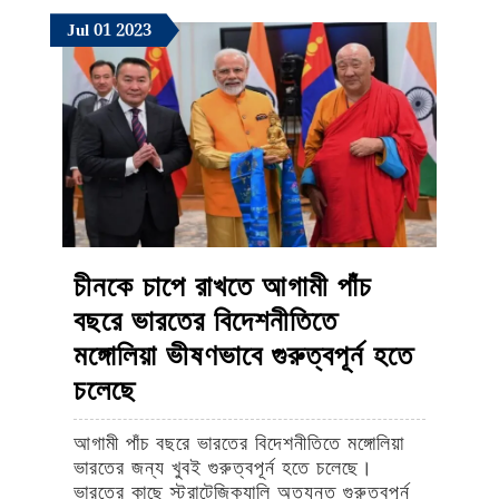
এখনও
July
July
July
Jul
01
2023
পাওয়া
1,
1,
1,
যায়নি
2023
2023
2023
চীনকে চাপে রাখতে আগামী পাঁচ
বছরে ভারতের বিদেশনীতিতে
মঙ্গোলিয়া ভীষণভাবে গুরুত্বপূর্ন হতে
চীনকে
চলেছে
চাপে
আগামী পাঁচ বছরে ভারতের বিদেশনীতিতে মঙ্গোলিয়া
রাখতে
ভারতের জন্য খুবই গুরুত্বপূর্ন হতে চলেছে।
আগামী
ভারতের কাছে স্ট্রাটেজিক্যালি অত্যন্ত গুরুত্বপূর্ন