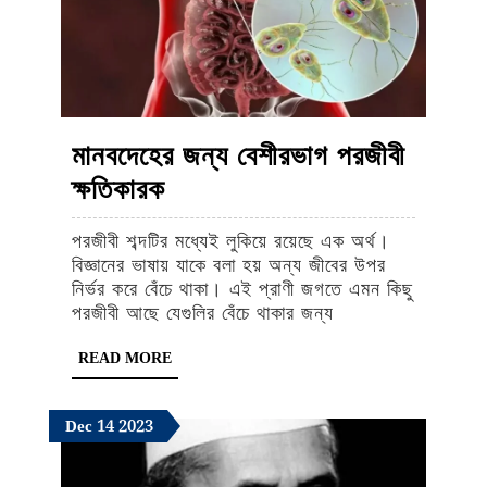
হয়েছিল
মানবদেহের জন্য বেশীরভাগ পরজীবী
মানবদেহের
ক্ষতিকারক
জন্য
পরজীবী শব্দটির মধ্যেই লুকিয়ে রয়েছে এক অর্থ।
বেশীরভাগ
বিজ্ঞানের ভাষায় যাকে বলা হয় অন্য জীবের উপর
পরজীবী
নির্ভর করে বেঁচে থাকা। এই প্রাণী জগতে এমন কিছু
পরজীবী আছে যেগুলির বেঁচে থাকার জন্য
ক্ষতিকারক
READ
READ MORE
MORE
December
December
December
Dec
14
2023
14,
14,
14,
2023
2023
2023