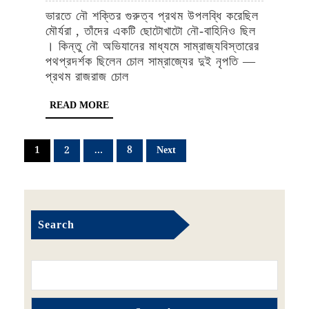
সাম্রাজ্যে
ভারতে নৌ শক্তির গুরুত্ব প্রথম উপলব্ধি করেছিল
ভারতবর্ষ
মৌর্যরা , তাঁদের একটি ছোটোখাটো নৌ-বাহিনিও ছিল
চোল
। কিন্তু নৌ অভিযানের মাধ্যমে সাম্রাজ্যবিস্তারের
পথপ্রদর্শক ছিলেন চোল সাম্রাজ্যের দুই নৃপতি —
নৌ-
প্রথম রাজরাজ চোল
বাহিনি
READ
READ MORE
MORE
Posts
1
2
…
8
Next
navigation
Search