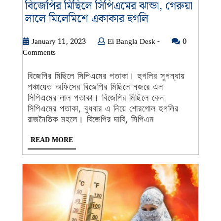
বিজেপির মিছিলে সিপিএমের ঝান্ডা, গেরুয়া
বিজেপির
লালে মিলেমিশে একাকার হুগলি
মিছিলে
সিপিএমের
January
Ei
January 11, 2023
Ei Bangla Desk -
0
11,
Bangla
Comments
ঝান্ডা,
2023
Desk
গেরুয়া
-
বিজেপির মিছিলে সিপিএমের পতাকা। হুগলির সুগন্ধায়
লালে
পঞ্চায়েত অফিসের বিজেপির মিছিলে নজরে এল
মিলেমিশে
সিপিএমের লাল পতাকা। বিজেপির মিছিলে কেন
একাকার
সিপিএমের পতাকা, বুধবার এ নিয়ে শোরগোল হুগলির
হুগলি
রাজনৈতিক মহলে। বিজেপির দাবি, সিপিএম
READ
READ MORE
MORE