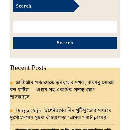
Search
Search
Recent Posts
জাজিগ্রাম পঞ্চায়েতে তৃণমূলের দখল, রামধনু জোটে
বড় ফাটল — প্রধান-সহ একাধিক সদস্য যোগ
শাসকদলে
Durga Puja: উল্টোরথের দিন খুঁটিপুজোর মাধ্যমে
দুর্গোৎসবের সূচনা কাঁচরাপাড়া ‘আমরা সবাই ক্লাবের’