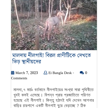
মালদায় নীলগাই! বিরল প্রাণীটিকে দেখতে
মালদায়
ভিড় স্থানীয়দের
নীলগাই!
বিরল
March
Ei
March 7, 2023
Ei Bangla Desk -
0
7,
Bangla
Comments
প্রাণীটিকে
2023
Desk
দেখতে
-
মালদা,৭ মার্চঃ বর্তমানে নীলগাইয়ের সংখ্যা সারা পৃথিবীতে
ভিড়
খুবই কমই এসেছে। বিপন্ন প্রায় প্রজাতিতে পরিণত
স্থানীয়দের
হয়েছে এই নীলগাই। কিন্তু হঠাৎই যদি দেখেন আপনার
বাড়ির চারপাশে একটি নীলগাই ঘুরে বেড়াচ্ছে ? ঠিক