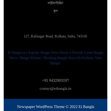
লাইফস্টাইল
ব্লগ
127, Kalinagar Road, Kolkata, India, 743145
Ei Bangla is a Populer Bengla News Portal is Provide Latest Bengla
News / Bengal Khabar / Breaking Bangla News On Kolkata, West
Bengal.
+91 9432903197
contact@eibangla.in
Newspaper WordPress Theme
© 2022 Ei Bangla