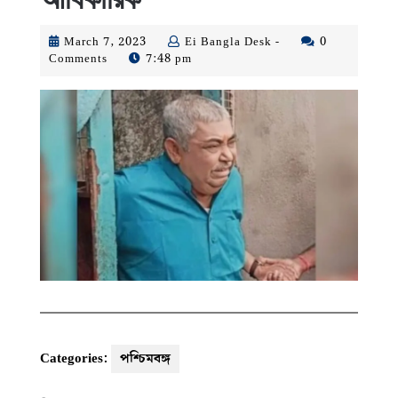
March
Ei
March 7, 2023
Ei Bangla Desk -
0
7,
Bangla
Comments
7:48 pm
2023
Desk
-
Categories:
পশ্চিমবঙ্গ