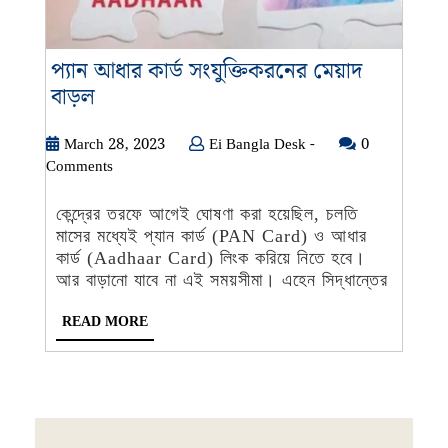
প্যান আধার কার্ড সংযুক্তিকরনের মেয়াদ
প্যান
বাড়ল
আধার
কার্ড
March
Ei
March 28, 2023
Ei Bangla Desk -
0
28,
Bangla
Comments
সংযুক্তিকরনের
2023
Desk
মেয়াদ
-
কেন্দ্রের তরফে আগেই ঘোষণা করা হয়েছিল, চলতি
বাড়ল
মাসের মধ্যেই প্যান কার্ড (PAN Card) ও আধার
কার্ড (Aadhaar Card) লিংক করিয়ে নিতে হবে।
আর বাড়ানো যাবে না এই সময়সীমা। এহেন সিদ্ধান্তের
READ
READ MORE
MORE