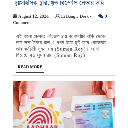
কাঁচরাপাড়া
দুঃসাহসিক চুরি, ধৃত বিজেপি নেতার ভাই
ব্যবসায়ীর
বাড়ি
August
Ei
August 12, 2024
Ei Bangla Desk -
0
12,
Bangla
Comments
থেকে
2024
Desk
দুঃসাহসিক
-
এই বাংলা ডেস্কঃ কাঁচরাপাড়ায় ব্যবসায়ীর বাড়ি থেকে
চুরি,
লক্ষ লক্ষ টাকার মাল ও নগদ টাকা চুরি করে গ্রেফতার
ধৃত
তার কর্মচারী সুমন রায় (Suman Roy)। জানা
বিজেপি
গিয়েছে ধৃত সুমন রায় (Suman Roy)
নেতার
READ
READ MORE
ভাই
MORE