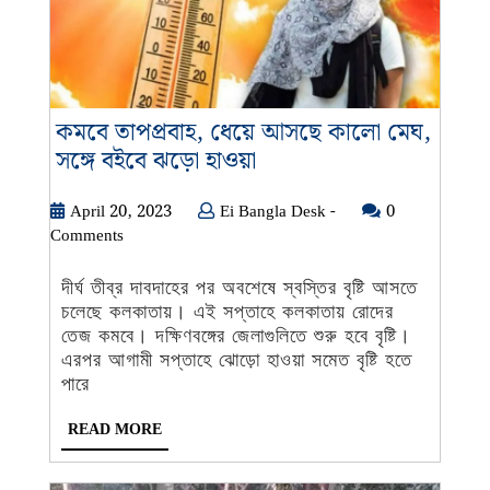
কমবে তাপপ্রবাহ, ধেয়ে আসছে কালো মেঘ,
কমবে
সঙ্গে বইবে ঝড়ো হাওয়া
তাপপ্রবাহ,
ধেয়ে
April
Ei
April 20, 2023
Ei Bangla Desk -
0
20,
Bangla
Comments
আসছে
2023
Desk
কালো
-
দীর্ঘ তীব্র দাবদাহের পর অবশেষে স্বস্তির বৃষ্টি আসতে
মেঘ,
চলেছে কলকাতায়। এই সপ্তাহে কলকাতায় রোদের
সঙ্গে
তেজ কমবে। দক্ষিণবঙ্গের জেলাগুলিতে শুরু হবে বৃষ্টি।
বইবে
এরপর আগামী সপ্তাহে ঝোড়ো হাওয়া সমেত বৃষ্টি হতে
ঝড়ো
পারে
হাওয়া
READ
READ MORE
MORE