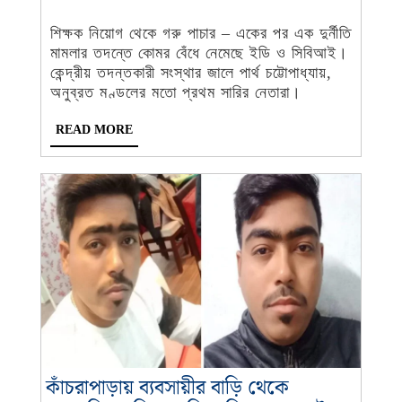
2023
Desk
একের
-
শিক্ষক নিয়োগ থেকে গরু পাচার – একের পর এক দুর্নীতি
পর
মামলার তদন্তে কোমর বেঁধে নেমেছে ইডি ও সিবিআই।
এক
কেন্দ্রীয় তদন্তকারী সংস্থার জালে পার্থ চট্টোপাধ্যায়,
তৃণমূল
অনুব্রত মণ্ডলের মতো প্রথম সারির নেতারা।
নেতা,
READ
READ MORE
নাম
MORE
না
করে
অভিষেককে
নিয়ে
বিস্ফোরক
অধীর
কাঁচরাপাড়ায় ব্যবসায়ীর বাড়ি থেকে