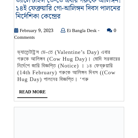
ভ্যালেন্টাইন্স ডে-তে এবার গরুকে আলিঙ্গন!
১৪ই ফেব্রুয়ারি গো-আলিঙ্গন দিবস পালনের
ভ্যালেন্টাইন্স
নির্দেশিকা কেন্দ্রের
ডে-
তে
February
Ei
February 9, 2023
Ei Bangla Desk -
0
9,
Bangla
Comments
এবার
2023
Desk
গরুকে
-
ভ্যালেন্টাইন্স ডে-তে (Valentine’s Day) এবার
আলিঙ্গন!
গরুকে আলিঙ্গন (Cow Hug Day)। মোদি সরকারের
১৪ই
নির্দেশে জারি বিজ্ঞপ্তি (Notice) । ১৪ ফেব্রুয়ারি
ফেব্রুয়ারি
(14th February) গরুকে আলিঙ্গন দিবস ((Cow
গো-
Hug Day) পালনের বিজ্ঞপ্তি। ‘গরু
আলিঙ্গন
READ
READ MORE
দিবস
MORE
পালনের
নির্দেশিকা
কেন্দ্রের