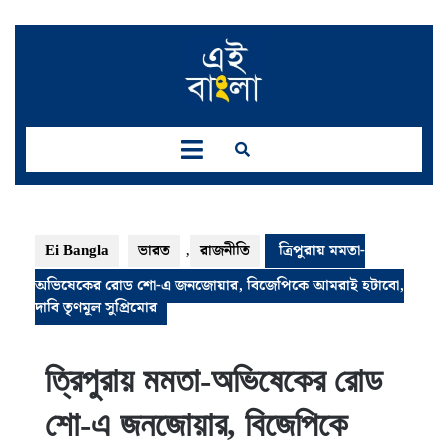
Skip
to
content
Open
Button
Ei Bangla
ভারত
,
রাজনীতি
ত্রিপুরায় মমতা-
অভিষেকের রোড শো-এ জনজোয়ার, বিজেপিকে আমরাই হটাবো,
দাবি তৃণমূল সুপ্রিমোর
ত্রিপুরায় মমতা-অভিষেকের রোড
শো-এ জনজোয়ার, বিজেপিকে