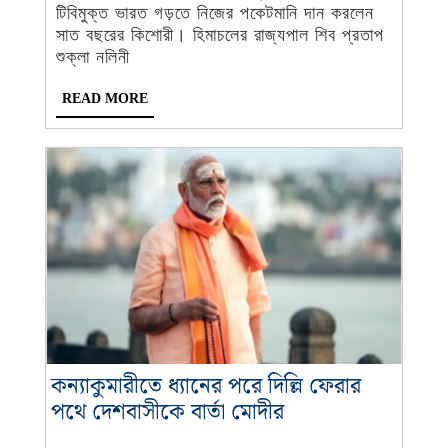
করলেন
টিবিমুক্ত ভারত গড়তে নিজের পকেটমানি দান করলেন
সাত
সাত বছরের কিশোরী। হিমাচলের রাজ্যপাল শিব প্রতাপ
বছরের
শুক্লা নলিনী
কিশোরী!
READ
READ MORE
প্রশংসা
MORE
নরেন্দ্র
মোদীর
কন্যাকুমারীতে ধ্যানের পরে দিল্লি ফেরার
কন্যাকুমারীতে
পথে দেশবাসীকে বার্তা মোদীর
ধ্যানের