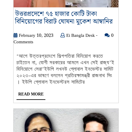
উত্তরপ্রদেশে ৭৫ হাজার কোটি টাকা
উত্তরপ্র
বিনিয়োগের বিরাট ঘোষনা মুকেশ আম্বানির
৭৫
হাজার
February
Ei
February 10, 2023
Ei Bangla Desk -
0
10,
Bangla
Comments
কোটি
2023
Desk
টাকা
-
‘আগে উত্তরপ্রদেশে শিল্পপতিরা বিনিয়োগ করতে
বিনিয়ো
চাইতেন না, যোগী সরকারের আমলে এখন সেই রাজ্য’ই
বিরাট
বিনিয়োগে সেরা’ইউপি লখনউ গ্লোবাল ইনভেস্টর সামিট
ঘোষনা
২০২৩-এর ভাষণে বললেন প্রতিরক্ষামন্ত্রী রাজনাথ সিং
মুকেশ
। ইউপি গ্লোবাল ইনভেস্টরস সামিটের
আম্বানির
READ
READ MORE
MORE