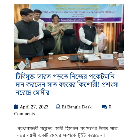
দানের
হিসাব
জেনে
চোখ
কপালে
উঠবে
টিবিমুক্ত ভারত গড়তে নিজের পকেটমানি
দান করলেন সাত বছরের কিশোরী! প্রশংসা
টিবিমুক্ত
নরেন্দ্র মোদীর
ভারত
গড়তে
April
Ei
April 27, 2023
Ei Bangla Desk -
0
27,
Bangla
Comments
নিজের
2023
Desk
পকেটমানি
-
প্রধানমন্ত্রী নরেন্দ্র মোদী হিমাচল প্রদেশের উনার সাত
দান
বছর বয়সী একটি মেয়ের সম্পর্কে টুইট করেছেন।