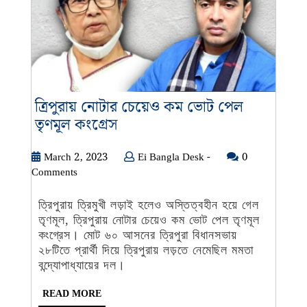
ত্রিপুরায় নোটার চেয়েও কম ভোট পেল
ত্রিপুরায়
তৃণমূল কংগ্রেস
নোটার
চেয়েও
March
Ei
March 2, 2023
Ei Bangla Desk -
0
2,
Bangla
Comments
কম
2023
Desk
ভোট
-
ত্রিপুরায় ত্রিমুখী লড়াই হলেও অস্তিত্বহীন হয়ে গেল
পেল
তৃণমূল, ত্রিপুরায় নোটার চেয়েও কম ভোট পেল তৃণমূল
তৃণমূল
কংগ্রেস। মোট ৬০ আসনের ত্রিপুরা বিধানসভায়
কংগ্রেস
২৮টিতে প্রার্থী দিয়ে ত্রিপুরায় লড়তে নেমেছিল মমতা
বন্দ্যোপাধ্যায়ের দল।
READ
READ MORE