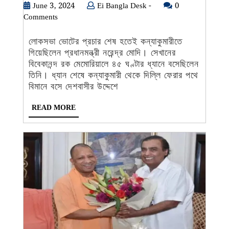
পরে
June
Ei
June 3, 2024
Ei Bangla Desk -
0
3,
Bangla
Comments
দিল্লি
2024
Desk
ফেরার
-
লোকসভা ভোটের প্রচার শেষ হতেই কন্যাকুমারীতে
পথে
গিয়েছিলেন প্রধানমন্ত্রী নরেন্দ্র মোদি। সেখানের
দেশবাসীকে
বিবেকানন্দ রক মেমোরিয়ালে ৪৫ ঘণ্টার ধ্যানে বসেছিলেন
বার্তা
তিনি। ধ্যান শেষে কন্যাকুমারী থেকে দিল্লি ফেরার পথে
মোদীর
বিমানে বসে দেশবাসীর উদ্দেশে
READ
READ MORE
MORE