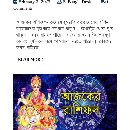
০৩
February
Ei
February 3, 2023
Ei Bangla Desk -
0
3,
Bangla
Comments
ফেব্রুয়ারি
2023
Desk
২০২৩,
-
আজকের রাশিফল- ০৩ ফেব্রুয়ারি ২০২৩ মেষ রাশি-
আপনার
রক্তচাপের ব্যাপারে সাবধান থাকুন। অশান্তি থেকে দূরে
দিন
থাকুন। ব্যয় বাড়তে পারে। ব্যবসার জন্য উচ্চপদস্থ
কেমন
কোনও ব্যক্তির সঙ্গে আলোচনা করতে পারেন। প্রেমের
যাবে
জন্য বাড়িতে
READ
READ MORE
MORE