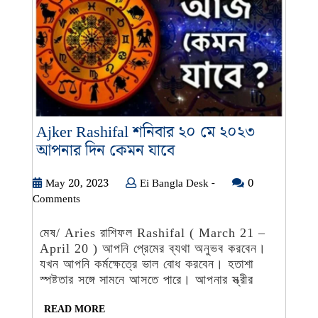
Ajker Rashifal শনিবার ২০ মে ২০২৩
Ajker
আপনার দিন কেমন যাবে
Rashifal
শনিবার
May
Ei
May 20, 2023
Ei Bangla Desk -
0
20,
Bangla
Comments
২০
2023
Desk
মে
-
মেষ/ Aries রাশিফল Rashifal ( March 21 –
২০২৩
April 20 ) আপনি প্রেমের ব্যথা অনুভব করবেন।
আপনার
যখন আপনি কর্মক্ষেত্রে ভাল বোধ করবেন। হতাশা
দিন
স্পষ্টতার সঙ্গে সামনে আসতে পারে। আপনার স্ত্রীর
কেমন
READ
READ MORE
যাবে