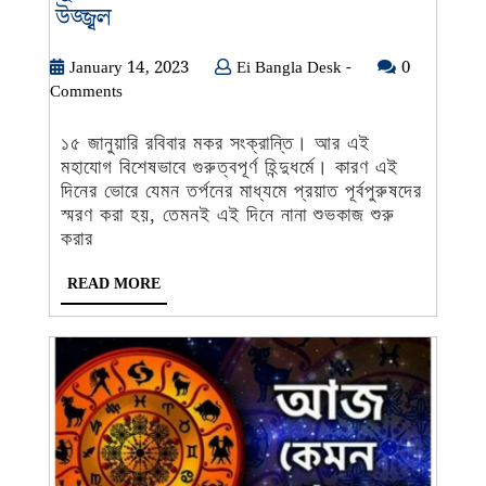
মকর
উজ্জ্বল
সংক্রান্তিতে
৬
January
Ei
January 14, 2023
Ei Bangla Desk -
0
14,
Bangla
Comments
রাশির
2023
Desk
জাতকরা
-
১৫ জানুয়ারি রবিবার মকর সংক্রান্তি। আর এই
পাবেন
মহাযোগ বিশেষভাবে গুরুত্বপূর্ণ হিন্দুধর্মে। কারণ এই
সূর্যদেবের
দিনের ভোরে যেমন তর্পনের মাধ্যমে প্রয়াত পূর্বপুরুষদের
আশীর্বাদ,
স্মরণ করা হয়, তেমনই এই দিনে নানা শুভকাজ শুরু
ভাগ্য
করার
হয়ে
READ
READ MORE
উঠবে
MORE
অতি
উজ্জ্বল