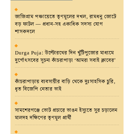
জাজিগ্রাম পঞ্চায়েতে তৃণমূলের দখল, রামধনু জোটে
বড় ফাটল — প্রধান-সহ একাধিক সদস্য যোগ
শাসকদলে
Durga Puja: উল্টোরথের দিন খুঁটিপুজোর মাধ্যমে
দুর্গোৎসবের সূচনা কাঁচরাপাড়া ‘আমরা সবাই ক্লাবের’
কাঁচরাপাড়ায় ব্যবসায়ীর বাড়ি থেকে দুঃসাহসিক চুরি,
ধৃত বিজেপি নেতার ভাই
সামশেরগঞ্জে ভোট প্রচারে ভাঙন ইস্যুতে সুর চড়ালেন
মালদহ দক্ষিণের তৃণমূল প্রার্থী