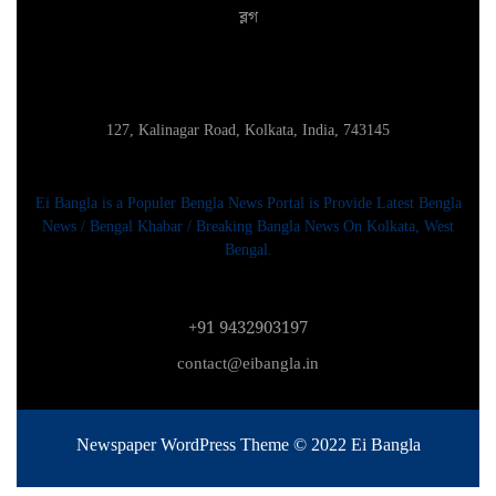
ব্লগ
127, Kalinagar Road, Kolkata, India, 743145
Ei Bangla is a Populer Bengla News Portal is Provide Latest Bengla
News / Bengal Khabar / Breaking Bangla News On Kolkata, West
Bengal.
+91 9432903197
contact@eibangla.in
Newspaper WordPress Theme
© 2022 Ei Bangla
Scroll
Up