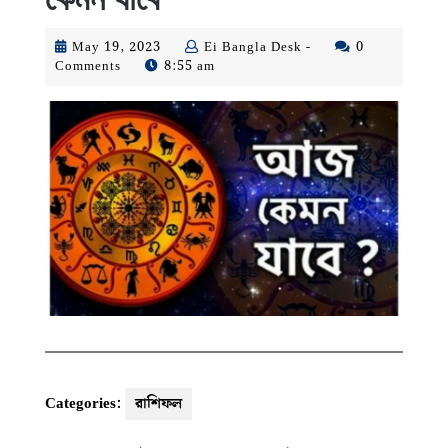
May
Ei
May 19, 2023
Ei Bangla Desk -
0
19,
Bangla
Comments
8:55 am
2023
Desk
-
Categories:
রাশিফল