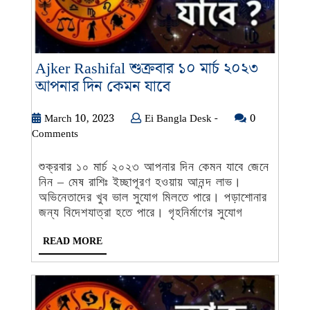
Ajker Rashifal শুক্রবার ১০ মার্চ ২০২৩
Ajker
আপনার দিন কেমন যাবে
Rashifal
শুক্রবার
March
Ei
March 10, 2023
Ei Bangla Desk -
0
10,
Bangla
Comments
১০
2023
Desk
মার্চ
-
শুক্রবার ১০ মার্চ ২০২৩ আপনার দিন কেমন যাবে জেনে
২০২৩
নিন – মেষ রাশিঃ ইচ্ছাপূরণ হওয়ায় আনন্দ লাভ।
আপনার
অভিনেতাদের খুব ভাল সুযোগ মিলতে পারে। পড়াশোনার
দিন
জন্য বিদেশযাত্রা হতে পারে। গৃহনির্মাণের সুযোগ
কেমন
READ
READ MORE
যাবে
MORE