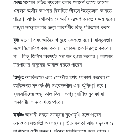
মেষঃ
সময়ের সঠিক ব্যবহার করার পরামর্শ কাজে আসবে।
একজন আত্মীয় আপনার বিবাহিত জীবনে উত্তেজনা আনতে
পারে। আপনি যথাযথভাবে অর্থ সংরক্ষণ করতে সক্ষম হবেন।
বন্ধুরা সন্ধ্যেবেলার জন্য আকর্ষণীয় কিছু পরিকল্পনা করবে।
বৃষঃ
হতাশা এবং অভিযোগ মুছে ফেলতে হবে। বাস্তবতার
সঙ্গে মিলেমিশে কাজ করুন। লোকজনকে বিরক্ত করবেন
না। কিছু জিনিস অবশ্যই সমাধান হওয়া দরকার। আপনার
চারপাশের মানুষেরা আঘাত করতে পারেন।
মিথুনঃ
ব্যাক্তিগত এবং গোপনীয় তথ্য প্রকাশ করবেন না।
ব্যক্তিগত সম্পর্কগুলি সংবেদনশীল এবং ঝুঁকিপূর্ণ হবে।
ব্যবসায়ীদের জন্য ভাল দিন। অপ্রত্যাশিত মুনাফা বা
অভাবনীয় লাভ দেখতে পারেন।
কর্কটঃ
আগামী সময়ে সমস্যার মুখোমুখি হতে পারেন।
লেনদেনে সতর্কতা অবলম্বন। উচ্চ ক্ষমতা আজ সদ্ব্যবহারে
লাগানোর চেষ্টা করুন। নিজের মানসিকতায় বদল আনুন।