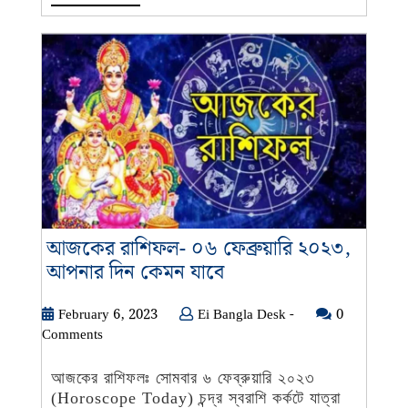
MORE
আজকের রাশিফল- ০৬ ফেব্রুয়ারি ২০২৩,
আজকের
আপনার দিন কেমন যাবে
রাশিফল-
০৬
February
Ei
February 6, 2023
Ei Bangla Desk -
0
6,
Bangla
Comments
ফেব্রুয়ারি
2023
Desk
২০২৩,
-
আজকের রাশিফলঃ সোমবার ৬ ফেব্রুয়ারি ২০২৩
আপনার
(Horoscope Today) চন্দ্র স্বরাশি কর্কটে যাত্রা