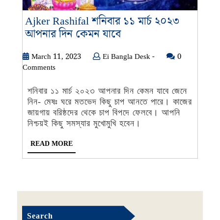
Ajker Rashifal শনিবার ১১ মার্চ ২০২৩
Ajker
আপনার দিন কেমন যাবে
Rashifal
শনিবার
March
Ei
March 11, 2023
Ei Bangla Desk -
0
11,
Bangla
Comments
১১
2023
Desk
মার্চ
-
শনিবার ১১ মার্চ ২০২৩ আপনার দিন কেমন যাবে জেনে
২০২৩
নিন- মেষঃ ঘরে মতভেদ কিছু চাপ আনতে পারে। কাজের
আপনার
জায়গায় বরিষ্ঠদের থেকে চাপ বিপদে ফেলবে। আপনি
দিন
নিশ্চয়ই কিছু সমস্যার মুখোমুখি হবেন।
কেমন
READ
READ MORE
যাবে
MORE
Search