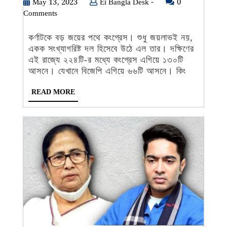
Results
May
Ei
May 13, 2023
Ei Bangla Desk -
0
13,
Bangla
Comments
2023:
2023
Desk
কর্ণাটকে
-
কর্ণাটকে বড় জয়ের পথে কংগ্রেস। শুধু জয়লাভই নয়,
জয়ের
একক সংখ্যাগরিষ্ট দল হিসেবে উঠে এল তার। দক্ষিণের
পথে
এই রাজ্যে ২২৪টি-র মধ্যে কংগ্রেস এগিয়ে ১৩০টি
কংগ্রেস!
আসনে। যেখানে বিজেপি এগিয়ে ৬৬টি আসনে। কিং
উচ্ছ্বাসে
READ
READ MORE
ভাসলেন
MORE
কর্মী-
সমর্থকরা