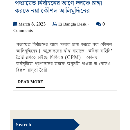
পঞ্চায়েত নির্বাচনের আগে দলকে চাঙ্গা
পঞ্চায়েত
করতে নয়া কৌশল আলিমুদ্দিনের
নির্বাচনের
আগে
March
Ei
March 8, 2023
Ei Bangla Desk -
0
8,
Bangla
Comments
দলকে
2023
Desk
চাঙ্গা
-
পঞ্চায়েত নির্বাচনের আগে দলকে চাঙ্গা করতে নয়া কৌশল
করতে
আলিমুদ্দিনের। আন্দোলনের ঝাঁঝ বাড়াতে ‘ঝটিকা বাহিনি’
নয়া
তৈরি রাখতে চাইছে সিপিএম (CPM)। কোনও
কৌশল
কর্মসূচিতে প্রশাসনের তরফে অনুমতি পাওয়া না গেলেও
আলিমুদ্দিনের
বিকল্প রাস্তা তৈরি
READ
READ MORE
MORE
Search