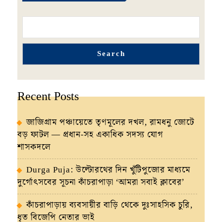
Search
Recent Posts
জাজিগ্রাম পঞ্চায়েতে তৃণমূলের দখল, রামধনু জোটে
বড় ফাটল — প্রধান-সহ একাধিক সদস্য যোগ
শাসকদলে
Durga Puja: উল্টোরথের দিন খুঁটিপুজোর মাধ্যমে
দুর্গোৎসবের সূচনা কাঁচরাপাড়া ‘আমরা সবাই ক্লাবের’
কাঁচরাপাড়ায় ব্যবসায়ীর বাড়ি থেকে দুঃসাহসিক চুরি,
ধৃত বিজেপি নেতার ভাই