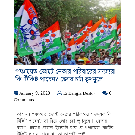
পঞ্চায়েত ভোটে নেতার পরিবারের সদস্যরা
পঞ্চায়েত
কি টিকিট পাবেন? জোর চর্চা তৃণমূলে
ভোটে
নেতার
January
Ei
January 9, 2023
Ei Bangla Desk -
0
9,
Bangla
Comments
পরিবারের
2023
Desk
সদস্যরা
-
আসন্ন পঞ্চায়েত ভোটে নেতার পরিবারের সদস্যরা কি
কি
টিকিট পাবেন? তা নিয়ে জোর চর্চা তৃণমূলে। নেতার
টিকিট
ব্যাগ, জলের বোতল ইত্যাদি বয়ে যে পঞ্চায়েত ভোটের
পাবেন?
টিকিট পাওয়া যাবে না, তা আগেই স্পষ্ট