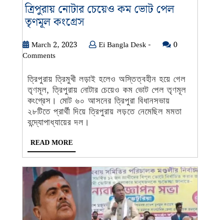
ত্রিপুরায় নোটার চেয়েও কম ভোট পেল
ত্রিপুরায়
তৃণমূল কংগ্রেস
নোটার
চেয়েও
March
Ei
March 2, 2023
Ei Bangla Desk -
0
2,
Bangla
Comments
কম
2023
Desk
ভোট
-
ত্রিপুরায় ত্রিমুখী লড়াই হলেও অস্তিত্বহীন হয়ে গেল
পেল
তৃণমূল, ত্রিপুরায় নোটার চেয়েও কম ভোট পেল তৃণমূল
তৃণমূল
কংগ্রেস। মোট ৬০ আসনের ত্রিপুরা বিধানসভায়
কংগ্রেস
২৮টিতে প্রার্থী দিয়ে ত্রিপুরায় লড়তে নেমেছিল মমতা
বন্দ্যোপাধ্যায়ের দল।
READ
READ MORE
MORE