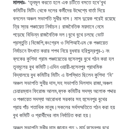
মালদাঃ-
‘তৃনমূল করতে হলে এক চটিতে বসতে হবে’বুথ
কমিটির মিটিং থেকে দলের কর্মীদের উদ্দেশ্যে বার্তা দিয়ে
বললেন অঞ্চল সভাপতি সুধীর দাস। মাস দুয়েক পরেই রয়েছে
ত্রি স্তর পঞ্চায়েত নির্বাচন। রাজনৈতিক ময়দানে নেমে
পড়েছে বিভিন্ন রাজনৈতিক দল।বুথে বুথে চলছে ভোট
প্রস্তুতি।বিজেপি,কংগ্রেস ও সিপিআইএম কে পঞ্চায়েত
নির্বাচনে উৎখাত করার শপথ নিয়ে বুধবার হরিশ্চন্দ্রপুর-১ নং
ব্লকের কুশিদা গ্রাম পঞ্চায়েতের হুসেনপুর বুথে গঠন করা হল
তৃনমূলের বুথ কমিটি।এদিন ওয়ারী-হুসেনপুর প্রাথমিক
বিদ্যালয়ে বুথ কমিটির মিটিং এ উপস্থিত ছিলেন কুশিদা ‘বি’
অঞ্চল সভাপতি সুধীর দাস,সহ সভাপতি দিলসাদ রাজা,অঞ্চল
চেয়ারম্যান ফিরোজ আলম,ব্লক কমিটির সদস্য অলোক পদ্দার
ও পঞ্চায়েত সদস্যা আরোধনা সরকার সহ হুসেনপুর বুথের
প্রায় পাঁচ শতাধিক মানুষ।সকলের সর্বসম্মতিতে গঠন করা হয়
বুথ কমিটি ও প্রার্থীদের নাম নির্বাচিত করা হয়।
অঞ্চল সভাপতি সুধীর দাস জানান,গত ১ মার্চ হুসেনপুর বুথে