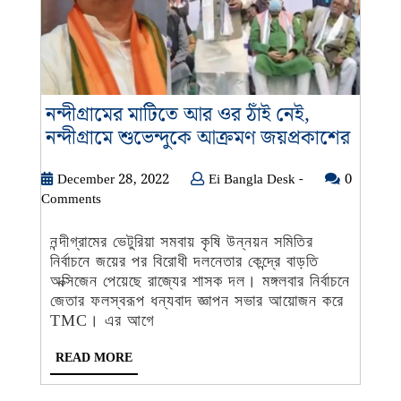
নন্দীগ্রামের মাটিতে আর ওর ঠাঁই নেই,
নন্দীগ্র
নন্দীগ্রামে শুভেন্দুকে আক্রমণ জয়প্রকাশের
মাটিতে
আর
December
Ei
December 28, 2022
Ei Bangla Desk -
0
28,
Bangla
Comments
ওর
2022
Desk
ঠাঁই
-
নন্দীগ্রামের ভেটুরিয়া সমবায় কৃষি উন্নয়ন সমিতির
নেই,
নির্বাচনে জয়ের পর বিরোধী দলনেতার কেন্দ্রে বাড়তি
নন্দীগ্র
অক্সিজেন পেয়েছে রাজ্যের শাসক দল। মঙ্গলবার নির্বাচনে
শুভেন্দ
জেতার ফলস্বরূপ ধন্যবাদ জ্ঞাপন সভার আয়োজন করে
আক্রম
TMC। এর আগে
জয়প্র
READ
READ MORE
MORE