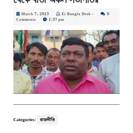
March
Ei
March 7, 2023
Ei Bangla Desk -
0
7,
Bangla
Comments
1:37 pm
2023
Desk
-
Categories:
রাজনীতি