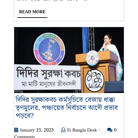
জোর
READ
READ MORE
চর্চা
MORE
তৃণমূলে
দিদির সুরক্ষাকবচ কর্মসূচিতে বেজায় ধাক্কা
তৃণমূলের, পঞ্চায়েত নির্বাচনে আদৌ প্রভাব
দিদির
পড়বে?
সুরক্ষাকবচ
কর্মসূচিতে
January
Ei
January 15, 2023
Ei Bangla Desk -
0
15,
Bangla
Comments