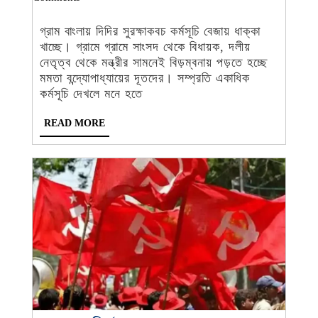
বেজায়
2023
Desk
ধাক্কা
-
গ্রাম বাংলায় দিদির সুরক্ষাকবচ কর্মসূচি বেজায় ধাক্কা
তৃণমূলের,
খাচ্ছে। গ্রামে গ্রামে সাংসদ থেকে বিধায়ক, দলীয়
পঞ্চায়েত
নেতৃত্ব থেকে মন্ত্রীর সামনেই বিড়ম্বনায় পড়তে হচ্ছে
নির্বাচনে
মমতা বন্দ্যোপাধ্যায়ের দূতদের। সম্প্রতি একাধিক
আদৌ
কর্মসূচি দেখলে মনে হতে
প্রভাব
READ
READ MORE
পড়বে?
MORE