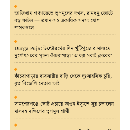
জাজিগ্রাম পঞ্চায়েতে তৃণমূলের দখল, রামধনু জোটে
বড় ফাটল — প্রধান-সহ একাধিক সদস্য যোগ
শাসকদলে
Durga Puja: উল্টোরথের দিন খুঁটিপুজোর মাধ্যমে
দুর্গোৎসবের সূচনা কাঁচরাপাড়া ‘আমরা সবাই ক্লাবের’
কাঁচরাপাড়ায় ব্যবসায়ীর বাড়ি থেকে দুঃসাহসিক চুরি,
ধৃত বিজেপি নেতার ভাই
সামশেরগঞ্জে ভোট প্রচারে ভাঙন ইস্যুতে সুর চড়ালেন
মালদহ দক্ষিণের তৃণমূল প্রার্থী