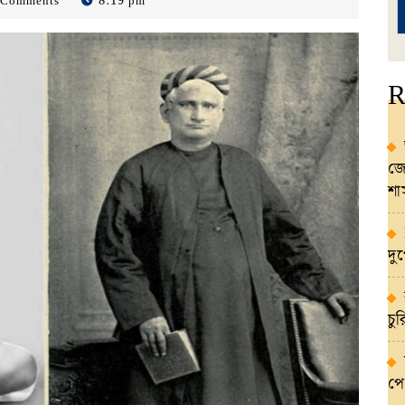
 Comments
8:19 pm
R
জো
শ
দু
চু
পে