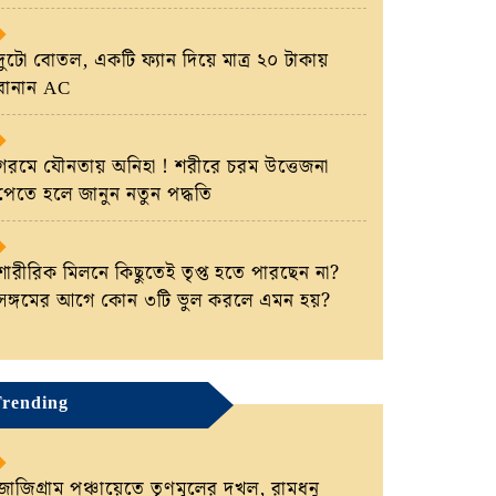
দুটো বোতল, একটি ফ্যান দিয়ে মাত্র ২০ টাকায়
বানান AC
গরমে যৌনতায় অনিহা ! শরীরে চরম উত্তেজনা
পেতে হলে জানুন নতুন পদ্ধতি
শারীরিক মিলনে কিছুতেই তৃপ্ত হতে পারছেন না?
সঙ্গমের আগে কোন ৩টি ভুল করলে এমন হয়?
rending
জাজিগ্রাম পঞ্চায়েতে তৃণমূলের দখল, রামধনু