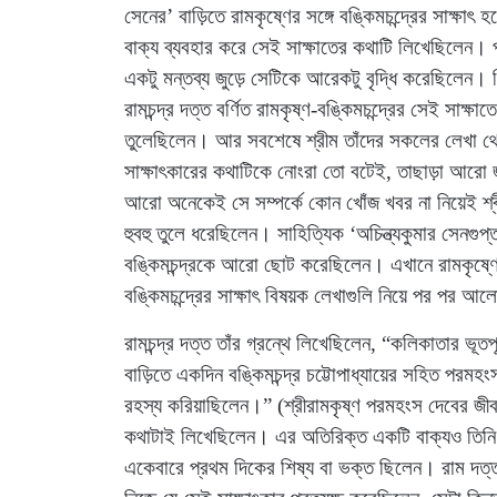
সেনের’ বাড়িতে রামকৃষ্ণের সঙ্গে বঙ্কিমচন্দ্রের সাক্ষাৎ হয
বাক্য ব্যবহার করে সেই সাক্ষাতের কথাটি লিখেছিলেন। পর
একটু মন্তব্য জুড়ে সেটিকে আরেকটু বৃদ্ধি করেছিলেন। কিন
রামচন্দ্র দত্ত বর্ণিত রামকৃষ্ণ-বঙ্কিমচন্দ্রের সেই সাক্
তুলেছিলেন। আর সবশেষে শ্রীম তাঁদের সকলের লেখা থেকে
সাক্ষাৎকারের কথাটিকে নোংরা তো বটেই, তাছাড়া আরো
আরো অনেকেই সে সম্পর্কে কোন খোঁজ খবর না নিয়েই শ
হুবহু তুলে ধরেছিলেন। সাহিত্যিক ‘অচিন্ত্যকুমার সেনগুপ
বঙ্কিমচন্দ্রকে আরো ছোট করেছিলেন। এখানে রামকৃষ্ণের 
বঙ্কিমচন্দ্রের সাক্ষাৎ বিষয়ক লেখাগুলি নিয়ে পর পর 
রামচন্দ্র দত্ত তাঁর গ্রন্থে লিখেছিলেন, “কলিকাতার ভূত
বাড়িতে একদিন বঙ্কিমচন্দ্র চট্টোপাধ্যায়ের সহিত পরমহং
রহস্য করিয়াছিলেন।” (শ্রীরামকৃষ্ণ পরমহংস দেবের জীবন ব
কথাটাই লিখেছিলেন। এর অতিরিক্ত একটি বাক্যও তিনি 
একেবারে প্রথম দিকের শিষ্য বা ভক্ত ছিলেন। রাম দত্ত র