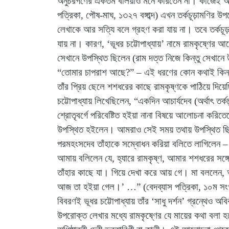
অনুচরগণের একতম বলিয়াও মনে করিতেন না। কাজেই আমা
পত্রিকা, পৌষ-মাঘ, ১৩২৭ বঙ্গাব্দ) এখন তর্কচূড়ামণির উ
লেখাকে আর সত্যি বলে গ্রহণ করা যায় না। তবে তর্ক
যায় না। কারণ, ‘ভূধর চট্টোপাধ্যায়’ নামে রামকৃষ্ণের আ
সেখানে উপস্থিত ছিলেন (রাম দত্ত নিজে কিন্তু সেখানে 
“তোমার চাপরাশ আছে?” – এই ধরণের কোন কথাই কিন্তু প
তাঁর প্রিয় ছেলে শশধরের কাছে রামকৃষ্ণকে পাঠিয়ে দি
চট্টোপাধ্যায় লিখেছিলেন, “একদিন আচার্যদেব (অর্থাৎ তর্
শ্রোতৃবর্গে পরিবেষ্টিত হইয়া নানা বিষয়ে আলোচনা ক
উপস্থিত হইলেন। আমরাও সেই সময় তথায় উপস্থিত ছিল
পরমহংসদেব তাঁহাকে সম্বোধন করিয়া বলিতে লাগিলেন 
আমায় বলিলেন যে, হ্যারে রামকৃষ্ণ, আমার শশধরের সঙ
তাঁহার কাছে যা। গিয়ে দেখা করে আয় গে। মা বললে
আজ তা হইয়া গেল।’ …” (বেদব্যাস পত্রিকা, ১০ম সংখ্যা,
বিবরণই ভূধর চট্টোপাধ্যায় তাঁর ‘সাধু দর্শন’ গ্রন্থেও
উপরোক্ত লেখার মধ্যে রামকৃষ্ণের যে মায়ের কথা বলা হয়ে