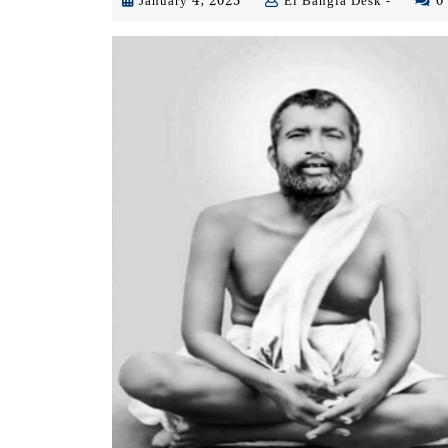
January
Ei
January 4, 2023
Ei Bangla Desk -
0
4,
Bangla
2023
Desk
-