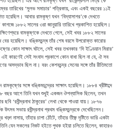
িত হয়েছিল। এর আগে রামকৃষ্ণ যখন ‘রাজেন্দ্রলাল মিত্র’কে
ম্বর তারিখের ‘সুলভ সমাচার’ পত্রিকায়, এবং একই বছরের ১১ই
শিত হয়েছিল। আবার রামকৃষ্ণ যখন ‘বিদ্যাসাগর’কে দেখতে
 কাগজে ১৮৮২ সালের ৩রা জানুয়ারি তারিখে প্রকাশিত হয়েছিল।
দক্ষিণেশ্বরে বামকৃষ্ণকে দেখতে গেলে, সেই খবর ১৮৮২ সালের
 বের হয়েছিল। বঙ্কিমচন্দ্ৰ তাঁর শেষ বয়সে উপরোক্ত কারোর
কৃষ্ণের কোন সাক্ষাৎ ঘটলে, সেই খবর তখনকার ‘দি ইণ্ডিয়ান মিরার’
এই কারণেই সেই সংবাদ প্রকাশে কোন বাধা ছিল না যে, ঐ সব
ধরণের অসদ্ভাব ছিল না। বরং কেশবচন্দ্র সেনের সঙ্গে তাঁর রীতিমতো
দে রামকৃষ্ণের সঙ্গে বঙ্কিমচন্দ্রের সাক্ষাৎ হয়েছিল। ১৮৮৪ খ্রীষ্টাব্দে
এরও ৮ বছর আগে তিনি যখন শুধুই একজন ঔপন্যাসিক ছিলেন, তখন
ার ছবি ‘রবীন্দ্রনাথ ঠাকুরের’ লেখা থেকে পাওয়া যায়। ১৮৭৬
্ষিক উৎসব সভায় রবীন্দ্রনাথ প্রথম বঙ্কিমচন্দ্রকে দেখেছিলেন।
খড়্গ নাসায়, তাঁহার চাপা ঠোঁটে, তাঁহার তীক্ষ্ণ দৃষ্টিতে ভারি একটা
া তিনি যেন সকলের নিকট হইতে পৃথক হইয়া চলিতে ছিলেন, কাহারও