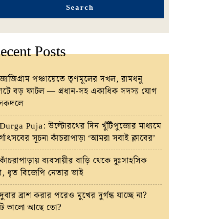
Search
ecent Posts
জাজিগ্রাম পঞ্চায়েতে তৃণমূলের দখল, রামধনু
টে বড় ফাটল — প্রধান-সহ একাধিক সদস্য যোগ
াসকদলে
Durga Puja: উল্টোরথের দিন খুঁটিপুজোর মাধ্যমে
র্গোৎসবের সূচনা কাঁচরাপাড়া ‘আমরা সবাই ক্লাবের’
কাঁচরাপাড়ায় ব্যবসায়ীর বাড়ি থেকে দুঃসাহসিক
রি, ধৃত বিজেপি নেতার ভাই
দুবার ব্রাশ করার পরেও মুখের দুর্গন্ধ যাচ্ছে না?
ট ভালো আছে তো?