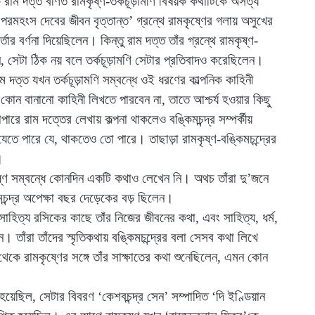
াম দত্ত বর্ণিত রামকৃষ্ণ-তর্কচূড়ামণি বিষয়ক কথাটিকে অসত্য
পরমহংস দেবের জীবন বৃত্তান্ত’ গ্রন্থে রামকৃষ্ণের গলায় অসুখের
্তার বর্ণনা দিয়েছিলেন। কিন্তু রাম দত্ত তাঁর গ্রন্থে রামকৃষ্ণ-
 সেটা ঠিক নয় বলে তর্কচূড়ামণি সেটার প্রতিবাদও করেছিলেন।
ম দত্ত যখন তর্কচূড়ামণি সম্বন্ধে ওই ধরণের কাল্পনিক কাহিনী
েও কোন বানানো কাহিনী লিখতে পারবেন না, তাতে আশ্চর্য হওয়ার কিছু
রে রাম দত্তের লেখায় কল্পনা থাকলেও বঙ্কিমচন্দ্র সম্পর্কীয়
েতে পারে যে, থাকতেও তো পারে। তাছাড়া রামকৃষ্ণ-বঙ্কিমচন্দ্রের
।
ৃষ্ণ সম্বন্ধে কোনদিন একটি কথাও লেখেন নি। অথচ তাঁরা দু’জনে
মচন্দ্র অপেক্ষা বছর দেড়েকের বড় ছিলেন।
ও সাহিত্য রসিকের কাছে তাঁর নিজের জীবনের কথা, এবং সাহিত্য, ধর্ম,
তাঁরা তাঁদের স্মৃতিকথায় বঙ্কিমচন্দ্রের বলা সেসব কথা লিখে
 থেকে রামকৃষ্ণের সঙ্গে তাঁর সাক্ষাতের কথা শুনেছিলেন, এমন কোন
ৎ হয়েছিল, সেটার বিবরণ ‘কেশবচন্দ্র সেন’ সম্পাদিত ‘দি ইণ্ডিয়ান