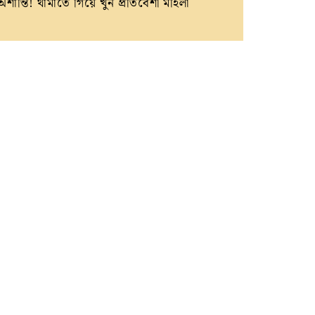
অশান্তি! থামাতে গিয়ে খুন প্রতিবেশী মহিলা