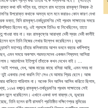
কে ঐরূপ প্রশ্ন করা তাঁহার পক্ষে সম্ভবপর নহে।” (সাহিত্য
পরোক্ত কথা যদি সত্যি হয়, তাহলে রাম দত্তের রামকৃষ্ণ বিষয়ক ঐ
চূড়ামণির উপরোক্ত কথাকে অসত্য বলে মনে করারও কোন কারণ দেখা
রেক ভক্ত, যিনি রামকৃষ্ণ-তর্কচুড়ামণির সেই প্রথম সাক্ষাতের সময়ে
উপস্থিত ছিলেন না), ওই প্রসঙ্গে তিনিও যা লিখেছিলেন, তাতে
াওয়া যায় না। বরং রামকৃষ্ণের আরাধ্যা দেবী স্বয়ং দেবী কালীই
য়েছিলেন বলে তিনি নিজের লেখায় উল্লেখ করেছিলেন। ভূধর
কচূড়ামণি মহাশয়) তাঁহার কলিকাতায় আপন ভবনে বহুতর ধর্মপিপাসু
রিতেছেন, এমন সময়ে অকস্মাৎ পরমহংসদেব একজন শিষ্যসহ আসিয়া
াম। আচার্যদেব ইতিপূর্বে তাঁহাকে কখন দেখেন নাই। …
– ‘ভাই শশধর, দেখ, আজ মায়ের কাছে বসিয়া আছি, এমন সময় মা
্গে তুই একবার দেখা করলি নি? সেও যে আমার প্রিয় ছেলে। আজ
ন, আর থাকিতে পারিলাম না। অনেক দিন আসিব আসিব করিতে ছিলাম,
 ১২৯৪ বঙ্গাব্দ) রামকৃষ্ণ-তর্কচূড়মণির প্রথম সাক্ষাতের সেই
 অবিকল তুলে ধরেছিলেন। এখানে একথা বলা বাহুল্য যে, ভূধরের
ছে, তিনি হলেন রাণী রাসমণি প্রতিষ্ঠিত দক্ষিণেশ্বর মন্দিরের