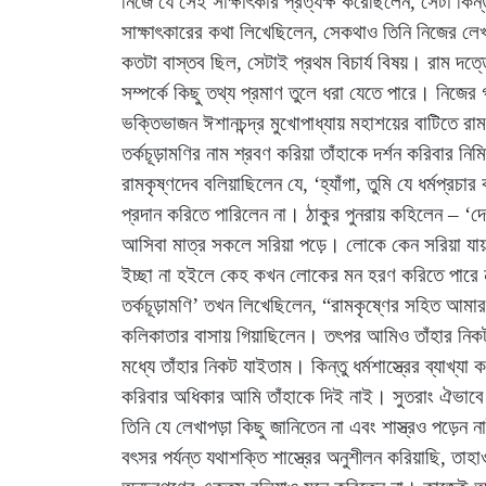
নিজে যে সেই সাক্ষাৎকার প্রত্যক্ষ করেছিলেন, সেটা কি
সাক্ষাৎকারের কথা লিখেছিলেন, সেকথাও তিনি নিজের লেখ
কতটা বাস্তব ছিল, সেটাই প্রথম বিচার্য বিষয়। রাম দত্ত
সম্পর্কে কিছু তথ্য প্রমাণ তুলে ধরা যেতে পারে। নিজের
ভক্তিভাজন ঈশানচন্দ্র মুখোপাধ্যায় মহাশয়ের বাটিতে 
তর্কচূড়ামণির নাম শ্রবণ করিয়া তাঁহাকে দর্শন করিবার 
রামকৃষ্ণদেব বলিয়াছিলেন যে, ‘হ্যাঁগা, তুমি যে ধর্মপ্
প্রদান করিতে পারিলেন না। ঠাকুর পুনরায় কহিলেন – ‘
আসিবা মাত্র সকলে সরিয়া পড়ে। লোকে কেন সরিয়া 
ইচ্ছা না হইলে কেহ কখন লোকের মন হরণ করিতে পারে 
তর্কচূড়ামণি’ তখন লিখেছিলেন, “রামকৃষ্ণের সহিত আমা
কলিকাতার বাসায় গিয়াছিলেন। তৎপর আমিও তাঁহার নিক
মধ্যে তাঁহার নিকট যাইতাম। কিন্তু ধর্মশাস্ত্রের ব্যা
করিবার অধিকার আমি তাঁহাকে দিই নাই। সুতরাং ঐভাবে
তিনি যে লেখাপড়া কিছু জানিতেন না এবং শাস্ত্রও পড়ে
বৎসর পর্যন্ত যথাশক্তি শাস্ত্রের অনুশীলন করিয়াছি, তা