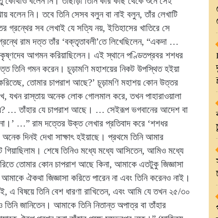
ন্তু কোথাও বলেন নি। তাছাড়া তিনি কার কাছ থেকে শুনে সেই
ায় বলেন নি। তবে তিনি সেসব বলুন বা নাই বলুন, তাঁর লেখাটি
ের গ্রন্থের সব লেখাই যে সত্যি নয়, ইতিহাসের খাতিরে সে
 গ্রন্থে রাম দত্ত তাঁর ‘বক্তৃতাবলী’তে লিখেছিলেন, “একদা …
রামকৃষ্ণদেব আগমন করিয়াছিলেন। এই স্থানে পণ্ডিতপ্রবর শশধর
নিমিত্ত তিনি গমন করেন। চূড়ামণি মহাশয়ের নিকট উপস্থিত হইয়া
রচার করিতেছ, তোমার চাপরাশ আছে?’ চূড়ামণি মহাশয় কোন উত্তর
দেখ, যখন রাস্তায় অনেক লোক গোলমাল করে, তখন পাহারাওয়ালা
যায়? … তাঁহার যে চাপরাশ আছে। … সেইরূপ ভগবানের আদেশ বা
না।’ …” রাম দত্তের উক্ত লেখার প্রতিবাদ করে ‘শশধর
র অনেক দিনই দেখা সাক্ষাৎ হইয়াছে। প্রথমে তিনি আমার
ট গিয়াছিলাম। শেষে তিনিও মধ্যে মধ্যে আসিতেন, আমিও মধ্যে
খ্যা করিতে তোমার কোন চাপরাশ আছে কিনা, আমাকে এতটুকু জিজ্ঞাসা
 আমাকে ঐকথা জিজ্ঞাসা করিতে পারেন না এবং তিনি করেনও নাই।
ন নাই, এ বিষয়ে তিনি বেশ ধারণা রাখিতেন, এবং আমি যে তখন ২৫/৩০
হাও তিনি জানিতেন। আমাকে তিনি নিতান্ত অপাত্র বা তাঁহার