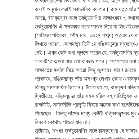
অধিষ্ঠাত্রী দেবী ভবতারিণী বা কালী। এই আলোচনা থেকে র
বলেই অনুমান করাই স্বাভাবিক ব্যাপার। রাম দত্ত তাঁর ‘
সময়ে, রামকৃষ্ণের সঙ্গে তর্কচূড়ামণির সাক্ষাৎকার ও কথাবার
তর্কচূড়ামণির ঐ সময়কার কথোপকথন নিয়ে যা লিখেছিলেন,
(সাহিত্য পত্রিকা, পৌষ-মাঘ, ১৩২৭ বঙ্গাব্দ) অতএব যে রা
লিখতে পারেন, সেক্ষেত্রে তিনি যে বঙ্কিমচন্দ্র সম্বন্ধ
নেই। এখন কেউ কথা তুলতে পারেন যে, তর্কচূড়ামণির ব্যাপা
লেখাটিতে কল্পনা নাও তো থাকতে পারে। সেক্ষেত্রে বলা য
সাক্ষাতের কথাটা নিয়ে আরো কিছু সন্দেহের কারণ রয়েছে
প্রথমতঃ, বঙ্কিমচন্দ্র তাঁর অসংখ্য লেখার কোথাও রামক
কিন্তু সমসাময়িক ছিলেন। উল্লেখ্য যে, রামকৃষ্ণ বঙ্কি
দ্বিতীয়তঃ, বঙ্কিমচন্দ্র তাঁর সমসাময়িক বহু সাহিত্যিক 
রাজনীতি, সমাজনীতি প্রভৃতি বিষয়ে অনেক কথা বলেছিলেন। 
গিয়েছেন। কিন্তু তাঁদের মধ্যে কেউই বঙ্কিমচন্দ্রের মুখ
বিবরণ কোথাও পাওয়া যায় না।
তৃতীয়তঃ, শশধর তর্কচূড়ামণির সঙ্গে রামকৃষ্ণের যে সাক্ষা