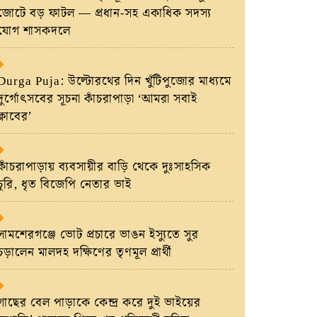
জোটে বড় ফাটল — প্রধান-সহ একাধিক সদস্য
যোগ শাসকদলে
Durga Puja: উল্টোরথের দিন খুঁটিপুজোর মাধ্যমে
দুর্গোৎসবের সূচনা কাঁচরাপাড়া ‘আমরা সবাই
ক্লাবের’
কাঁচরাপাড়ায় ব্যবসায়ীর বাড়ি থেকে দুঃসাহসিক
চুরি, ধৃত বিজেপি নেতার ভাই
সামশেরগঞ্জে ভোট প্রচারে ভাঙন ইস্যুতে সুর
চড়ালেন মালদহ দক্ষিণের তৃণমূল প্রার্থী
গাছের বেল পাড়াকে কেন্দ্র করে দুই ভাইয়ের