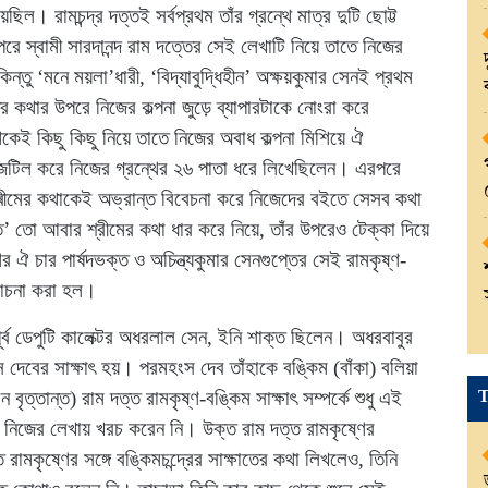
়েছিল। রামচন্দ্র দত্তই সর্বপ্রথম তাঁর গ্রন্থে মাত্র দুটি ছোট্ট
ে স্বামী সারদানন্দ রাম দত্তের সেই লেখাটি নিয়ে তাতে নিজের
্তু ‘মনে ময়লা’ধারী, ‘বিদ্যাবুদ্ধিহীন’ অক্ষয়কুমার সেনই প্রথম
ষাতের কথার উপরে নিজের কল্পনা জুড়ে ব্যাপারটাকে নোংরা করে
ই কিছু কিছু নিয়ে তাতে নিজের অবাধ কল্পনা মিশিয়ে ঐ
 জটিল করে নিজের গ্রন্থের ২৬ পাতা ধরে লিখেছিলেন। এরপরে
্ৰীমের কথাকেই অভ্রান্ত বিবেচনা করে নিজেদের বইতে সেসব কথা
্ত’ তো আবার শ্রীমের কথা ধার করে নিয়ে, তাঁর উপরেও টেক্কা দিয়ে
ঐ চার পার্ষদভক্ত ও অচিন্ত্যকুমার সেনগুপ্তের সেই রামকৃষ্ণ-
আলোচনা করা হল।
পূর্ব ডেপুটি কালেক্টর অধরলাল সেন, ইনি শাক্ত ছিলেন। অধরবাবুর
স দেবের সাক্ষাৎ হয়। পরমহংস দেব তাঁহাকে বঙ্কিম (বাঁকা) বলিয়া
T
ৃত্তান্ত) রাম দত্ত রামকৃষ্ণ-বঙ্কিম সাক্ষাৎ সম্পর্কে শুধু এই
নিজের লেখায় খরচ করেন নি। উক্ত রাম দত্ত রামকৃষ্ণের
ামকৃষ্ণের সঙ্গে বঙ্কিমচন্দ্রের সাক্ষাতের কথা লিখলেও, তিনি