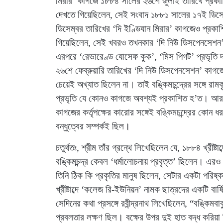
মিরার’ কাগজে ১৮৮৪ সালের ২৬শে জুলাই তারিখে প্রকাশ
দেখতে গিয়েছিলেন, সেই সংবাদ ১৮৮১ সালের ১৭ই ডিসে
ডিসেম্বর তারিখের ‘দি ইণ্ডিযান মিরার’ কাগজেও প্রকা
গিয়েছিলেন, সেই খবরও তখনকার ‘দি নিউ ডিসপেনসেশন’
এরপরে ‘রেভারেণ্ড যোসেফ কুক’, ‘মিস পিগট’ প্রভৃতি 
২৬শে ফেব্রুয়ারি তারিখের ‘দি নিউ ডিসপেনসেশন’ কাগজে
চেয়েই অখ্যাত ছিলেন না। তাই বঙ্কিমচন্দ্রের সঙ্গে রাম
প্রভৃতি যে কোনও কাগজে অবশ্যই প্রকাশিত হ’ত। আর 
কাগজের কর্তৃপক্ষের কারোর সঙ্গেই বঙ্কিমচন্দ্রের কোন 
বন্ধুত্বের সম্পর্কই ছিল।
চতুর্থতঃ, শ্রীম তাঁর গ্রন্থে লিখেছিলেন যে, ১৮৮৪ খ্রীষ্টাব্
বঙ্কিমচন্দ্র কেবল ‘ধর্মালোচনায় প্রবৃত্ত’ ছিলেন। 
তিনি ঠিক কি প্রকৃতির মানুষ ছিলেন, সেটার একটা পরিষ্ক
খ্রীষ্টাব্দে ‘কলেজ রি-ইউনিয়ন’ নামক ছাত্রদের একটি বার
সেদিনের কথা প্রসঙ্গে রবীন্দ্রনাথ লিখেছিলেন, “বঙ্কিমবাবুর 
প্রবলতার লক্ষণ ছিল। বক্ষের উপর দুই হাত বদ্ধ করিয়